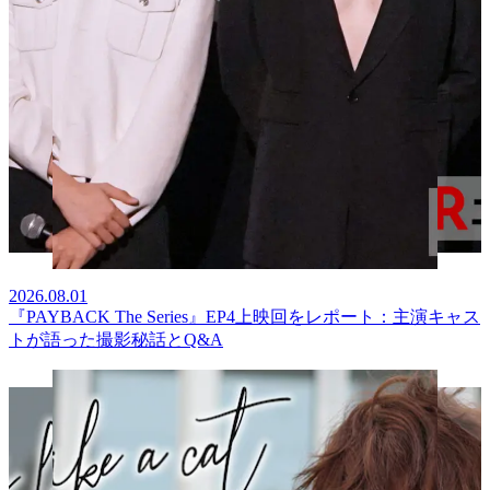
2026.08.01
『PAYBACK The Series』EP4上映回をレポート：主演キャス
トが語った撮影秘話とQ&A