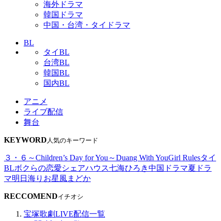
海外ドラマ
韓国ドラマ
中国・台湾・タイドラマ
BL
タイBL
台湾BL
韓国BL
国内BL
アニメ
ライブ配信
舞台
KEYWORD
人気のキーワード
３・６～Children’s Day for You～
Duang With You
Girl Rules
タイ
BL
ボクらの恋愛シェアハウス
七海ひろき
中国ドラマ
夏ドラ
マ
明日海りお
星風まどか
RECCOMEND
イチオシ
宝塚歌劇LIVE配信一覧