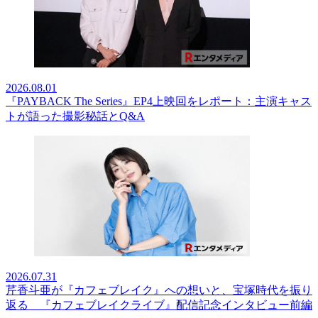
2026.08.01
『PAYBACK The Series』EP4上映回をレポート：主演キャス
トが語った撮影秘話とQ&A
2026.07.31
芹香斗亜が『カフェブレイク』への想いと、宝塚時代を振り
返る 『カフェブレイクライブ』配信記念インタビュー前編