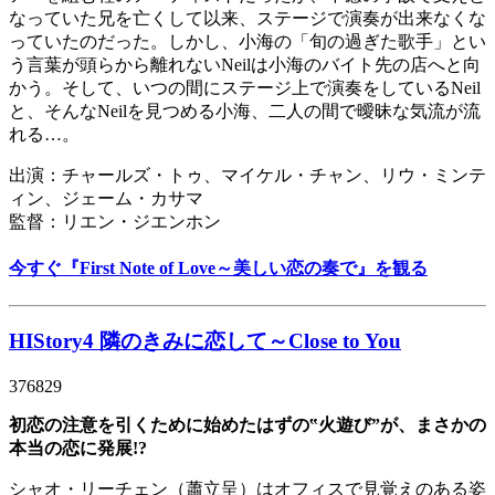
なっていた兄を亡くして以来、ステージで演奏が出来なくな
っていたのだった。しかし、小海の「旬の過ぎた歌手」とい
う言葉が頭らから離れないNeilは小海のバイト先の店へと向
かう。そして、いつの間にステージ上で演奏をしているNeil
と、そんなNeilを見つめる小海、二人の間で曖昧な気流が流
れる…。
出演：チャールズ・トゥ、マイケル・チャン、リウ・ミンテ
ィン、ジェーム・カサマ
監督：リエン・ジエンホン
今すぐ『First Note of Love～美しい恋の奏で』を観る
HIStory4 隣のきみに恋して～Close to You
376829
初恋の注意を引くために始めたはずの‟火遊び”が、まさかの
本当の恋に発展!?
シャオ・リーチェン（蕭立呈）はオフィスで見覚えのある姿