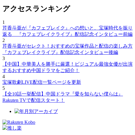
アクセスランキング
1
芹香斗亜が『カフェブレイク』への想いと、宝塚時代を振り
返る 『カフェブレイクライブ』配信記念インタビュー前編
2
芹香斗亜がセレクト！おすすめの宝塚作品と配信の楽しみ方
『カフェブレイクライブ』配信記念インタビュー後編
3
【中国】中華美人を勝手に厳選！ビジュアル最強女優が出演
するおすすめ中国ドラマをご紹介！
4
宝塚歌劇LIVE配信一覧ページを更新
5
【全10話一挙配信】中国ドラマ『愛を知らない僕らは』
Rakuten TVで配信スタート！