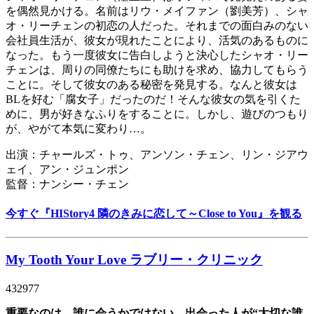
を偶然見かける。名前はリウ・メイファン（劉美芳）、シャ
オ・リーチェンの初恋の人だった。それまでの面白みのない
会社員生活が、彼女が現れたことにより、活気のあるものに
なった。もう一度彼女に告白しようと決心したシャオ・リー
チェンは、周りの同僚たちにも助けを求め、協力してもらう
ことに。そして彼女のある秘密を発見する。なんと彼女は
BLを好む「腐女子」だったのだ！そんな彼女の気を引くた
めに、男が好きなふりをすることに。しかし、遊びのつもり
が、やがて本気に変わり…。
出演：チャールズ・トゥ、アンソン・チェン、リン・ジアウ
ェイ、アン・ジュンポン
監督：ナンシー・チェン
今すぐ『HIStory4 隣のきみに恋して～Close to You』を観る
My Tooth Your Love ラブリー・クリニック
432977
重要なのは、誰に会うかではない。出会った人が“大切な誰