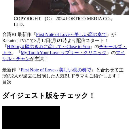
COPYRIGHT （C） 2024 PORTICO MEDIA CO.,
LTD.
台湾BL最新作『
First Note of Love～美しい恋の奏で
』が
Rakuten TVにて8月12日(月)21時より配信スタート！
『
HIStory4 隣のきみに恋して～Close to You
』の
チャールズ・
トゥ
、『
My Tooth Your Love ラブリー・クリニック
』の
マイ
ケル・チャン
が主演！
最新作『
First Note of Love～美しい恋の奏で
』と合わせて主
演の2人が過去に出演した人気BLドラマもご紹介します！
目次
ダイジェスト版をチェック！