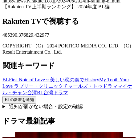
https://news.tv.rakuten.co.jp/2024/06/2024fh-ranking-bl.html
【Rakuten TV上半期ランキング】 2024年度 BL編
Rakuten TVで視聴する
485390,376829,432977
COPYRIGHT （C） 2024 PORTICO MEDIA CO., LTD. （C）
Result Entertainment Co., Ltd.
関連キーワード
BL
First Note of Love～美しい恋の奏で
HIstory
My Tooth Your
Love ラブリー・クリニック
チャールズ・トゥ
ドラマ
マイケ
ル・チャン
台湾BL
台湾ドラマ
BL
の新着を通知
通知が届かない場合・設定の確認
ドラマ最新記事