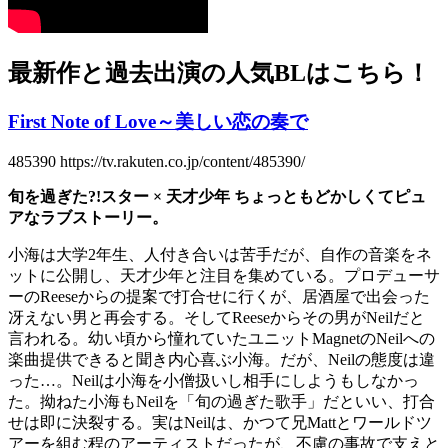
最新作と過去出演の人気BLはこちら！
First Note of Love～美しい恋の奏で
485390 https://tv.rakuten.co.jp/content/485390/
旬を過ぎた?!スター × 天才少年 ちょっともどかしくてピュ
アなラブストーリー。
小海は大学2年生、人付き合いは苦手だが、自作の音楽をネ
ットに公開し、天才少年と注目を集めている。プロデューサ
ーのReeseからの提案で打合せに行くが、居酒屋で出会った
冴えない男と再会する。そしてReeseからその男がNeilだと
言われる。幼い頃から憧れていたユニットMagnetのNeilへの
楽曲提供できると聞き内心喜ぶ小海。だが、Neilの態度は違
った…。Neilは小海を小僧扱いし相手にしようもしなかっ
た。拗ねた小海もNeilを「旬の過ぎた歌手」だといい、打合
せは即に決裂する。実はNeilは、かつて兄Mattとワールドツ
アーを組む程のアーティストだったが、不慮の事故で支えと