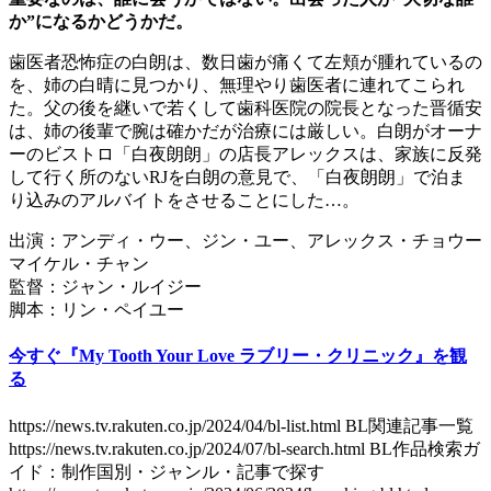
か”になるかどうかだ。
歯医者恐怖症の白朗は、数日歯が痛くて左頬が腫れているの
を、姉の白晴に見つかり、無理やり歯医者に連れてこられ
た。父の後を継いで若くして歯科医院の院長となった晋循安
は、姉の後輩で腕は確かだが治療には厳しい。白朗がオーナ
ーのビストロ「白夜朗朗」の店長アレックスは、家族に反発
して行く所のないRJを白朗の意見で、「白夜朗朗」で泊ま
り込みのアルバイトをさせることにした…。
出演：アンディ・ウー、ジン・ユー、アレックス・チョウー
マイケル・チャン
監督：ジャン・ルイジー
脚本：リン・ペイユー
今すぐ『My Tooth Your Love ラブリー・クリニック』を観
る
https://news.tv.rakuten.co.jp/2024/04/bl-list.html BL関連記事一覧
https://news.tv.rakuten.co.jp/2024/07/bl-search.html BL作品検索ガ
イド：制作国別・ジャンル・記事で探す