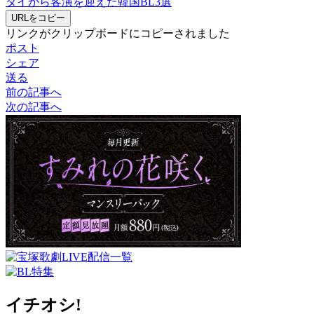
タイから客演を迎えた韓国BL3選
URLをコピー
リンクがクリップボードにコピーされました
ポスト
シェア
送る
前の記事へ
次の記事へ
イチオシ!