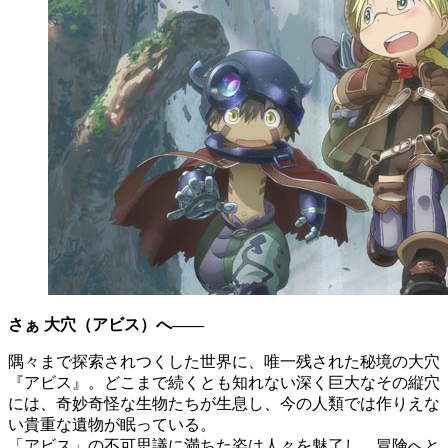
さぁ 大穴（アビス）へ――
隅々まで探索されつくした世界に、唯一残された秘境の大穴
『アビス』。どこまで続くとも知れない深く巨大なその縦穴
には、奇妙奇怪な生物たちが生息し、今の人類では作りえな
い貴重な遺物が眠っている。
「アビス」の不可思議に満ちた姿は人々を魅了し、冒険へと