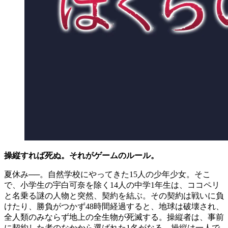
操縦すれば死ぬ。それがゲームのルール。
夏休み──。自然学校にやってきた15人の少年少女。そこ
で、小学生の宇白可奈を除く14人の中学1年生は、ココペリ
と名乗る謎の人物と突然、契約を結ぶ。その契約は戦いに負
けたり、勝負がつかず48時間経過すると、地球は破壊され、
全人類のみならず地上の全生物が死滅する。操縦者は、事前
に契約した者のなかから選ばれた1名がなる。操縦は一人で