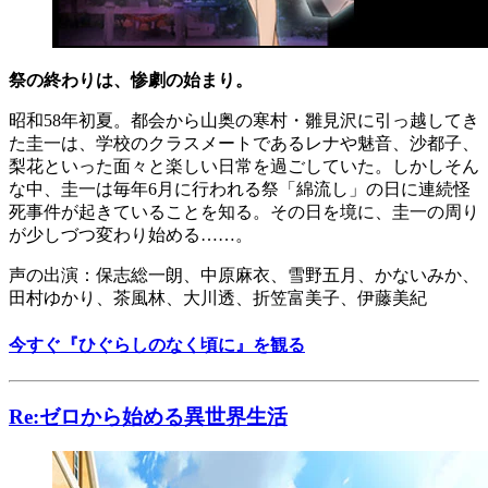
祭の終わりは、惨劇の始まり。
昭和58年初夏。都会から山奥の寒村・雛見沢に引っ越してき
た圭一は、学校のクラスメートであるレナや魅音、沙都子、
梨花といった面々と楽しい日常を過ごしていた。しかしそん
な中、圭一は毎年6月に行われる祭「綿流し」の日に連続怪
死事件が起きていることを知る。その日を境に、圭一の周り
が少しづつ変わり始める……。
声の出演：保志総一朗、中原麻衣、雪野五月、かないみか、
田村ゆかり、茶風林、大川透、折笠富美子、伊藤美紀
今すぐ『ひぐらしのなく頃に』を観る
Re:ゼロから始める異世界生活