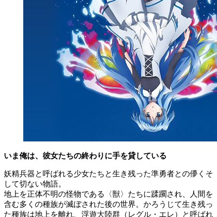
いま俺は、彼女たちの終わりに手を貸している
妖精兵器と呼ばれる少女たちと生き残った準勇者との儚くそ
して切ない物語。
地上を正体不明の怪物である〈獣〉たちに蹂躙され、人間を
含む多くの種族が滅ぼされた後の世界。かろうじて生き残っ
た種族は地上を離れ、浮遊大陸群（レグル・エレ）と呼ばれ