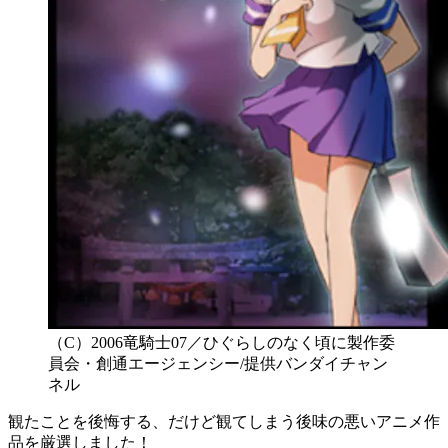
（C）2006竜騎士07／ひぐらしのなく頃に製作委
員会・創通エージェンシー/提供バンダイチャン
ネル
観たことを後悔する、だけど観てしまう後味の悪いアニメ作
品を厳選しました！