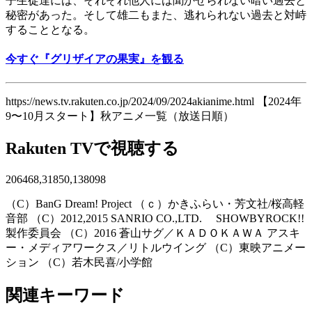
子生徒達には、それぞれ他人には聞かせられない暗い過去と
秘密があった。そして雄二もまた、逃れられない過去と対峙
することとなる。
今すぐ『グリザイアの果実』を観る
https://news.tv.rakuten.co.jp/2024/09/2024akianime.html 【2024年
9〜10月スタート】秋アニメ一覧（放送日順）
Rakuten TVで視聴する
206468,31850,138098
（C）BanG Dream! Project （ｃ）かきふらい・芳文社/桜高軽
音部 （C）2012,2015 SANRIO CO.,LTD. SHOWBYROCK!!
製作委員会 （C）2016 蒼山サグ／ＫＡＤＯＫＡＷＡ アスキ
ー・メディアワークス／リトルウイング （C）東映アニメー
ション （C）若木民喜/小学館
関連キーワード