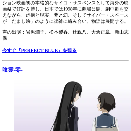
ション映画初の本格的なサイコ・サスペンスとして海外の映
画祭で好評を博し、日本では1998年に劇場公開。劇中劇を交
えながら、虚構と現実、夢と幻、そしてサイバー・スペース
が「だまし絵」のように複雑に絡み合い、物語は展開する。
声の出演：岩男潤子、松本梨香、辻親八、大倉正章、新山志
保
今すぐ『PERFECT BLUE』を観る
喰霊-零-