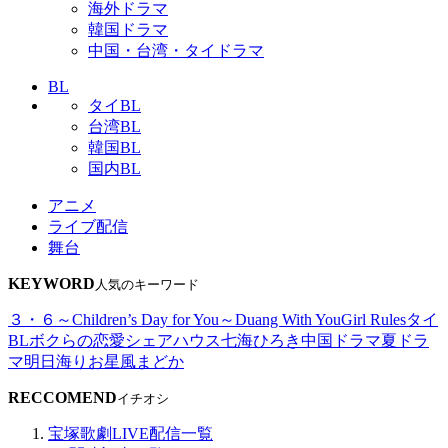
海外ドラマ
韓国ドラマ
中国・台湾・タイドラマ
BL
タイBL
台湾BL
韓国BL
国内BL
アニメ
ライブ配信
舞台
KEYWORD
人気のキーワード
３・６～Children’s Day for You～
Duang With You
Girl Rules
タイ
BL
ボクらの恋愛シェアハウス
七海ひろき
中国ドラマ
夏ドラ
マ
明日海りお
星風まどか
RECCOMEND
イチオシ
宝塚歌劇LIVE配信一覧