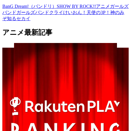
BanG Dream!（バンドリ）
SHOW BY ROCK!!
アニメ
ガールズ
バンド
ガールズバンドクライ
けいおん！
天使の3P！
神のみ
ぞ知るセカイ
アニメ最新記事