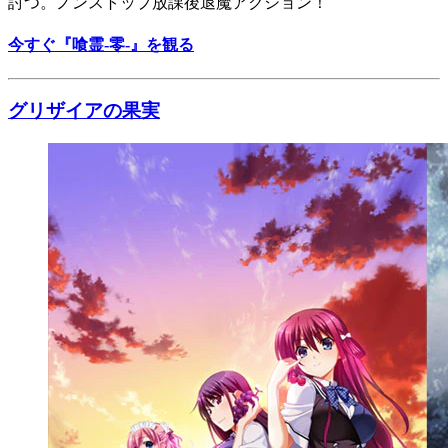
討つ。ノンストップ放課後退魔アクション！
今すぐ『喰霊-零-』を観る
グリザイアの果実