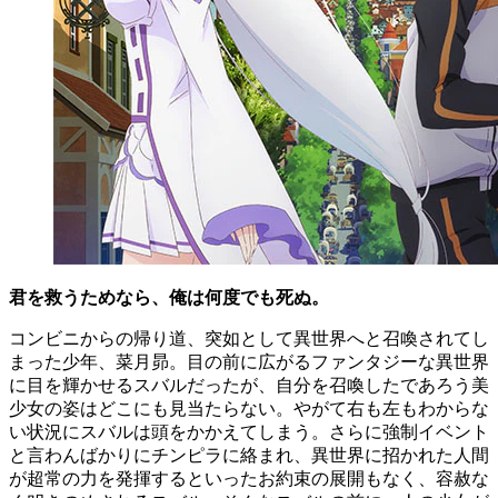
君を救うためなら、俺は何度でも死ぬ。
コンビニからの帰り道、突如として異世界へと召喚されてし
まった少年、菜月昴。目の前に広がるファンタジーな異世界
に目を輝かせるスバルだったが、自分を召喚したであろう美
少女の姿はどこにも見当たらない。やがて右も左もわからな
い状況にスバルは頭をかかえてしまう。さらに強制イベント
と言わんばかりにチンピラに絡まれ、異世界に招かれた人間
が超常の力を発揮するといったお約束の展開もなく、容赦な