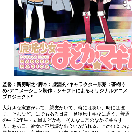
監督：新房昭之×脚本：虚淵玄×キャラクター原案：蒼樹う
め×アニメーション制作：シャフトによるオリジナルアニメ
プロジェクト!!
大好きな家族がいて、親友がいて、時には笑い、時には泣
く、そんなどこにでもある日常。見滝原中学校に通う、普通
の中学2年生・鹿目まどかも、そんな日常のなかで暮らす一
人。ある日、彼女に不思議な出会いが訪れる。この出会いは