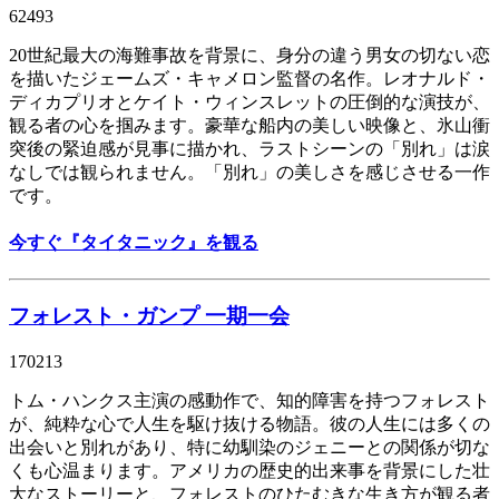
62493
20世紀最大の海難事故を背景に、身分の違う男女の切ない恋
を描いたジェームズ・キャメロン監督の名作。レオナルド・
ディカプリオとケイト・ウィンスレットの圧倒的な演技が、
観る者の心を掴みます。豪華な船内の美しい映像と、氷山衝
突後の緊迫感が見事に描かれ、ラストシーンの「別れ」は涙
なしでは観られません。「別れ」の美しさを感じさせる一作
です。
今すぐ『タイタニック』を観る
フォレスト・ガンプ 一期一会
170213
トム・ハンクス主演の感動作で、知的障害を持つフォレスト
が、純粋な心で人生を駆け抜ける物語。彼の人生には多くの
出会いと別れがあり、特に幼馴染のジェニーとの関係が切な
くも心温まります。アメリカの歴史的出来事を背景にした壮
大なストーリーと、フォレストのひたむきな生き方が観る者