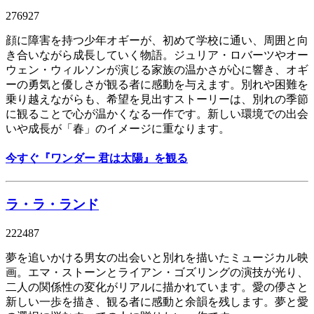
276927
顔に障害を持つ少年オギーが、初めて学校に通い、周囲と向
き合いながら成長していく物語。ジュリア・ロバーツやオー
ウェン・ウィルソンが演じる家族の温かさが心に響き、オギ
ーの勇気と優しさが観る者に感動を与えます。別れや困難を
乗り越えながらも、希望を見出すストーリーは、別れの季節
に観ることで心が温かくなる一作です。新しい環境での出会
いや成長が「春」のイメージに重なります。
今すぐ『ワンダー 君は太陽』を観る
ラ・ラ・ランド
222487
夢を追いかける男女の出会いと別れを描いたミュージカル映
画。エマ・ストーンとライアン・ゴズリングの演技が光り、
二人の関係性の変化がリアルに描かれています。愛の儚さと
新しい一歩を描き、観る者に感動と余韻を残します。夢と愛