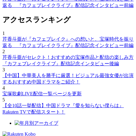
返る 『カフェブレイクライブ』配信記念インタビュー前編
アクセスランキング
1
芹香斗亜が『カフェブレイク』への想いと、宝塚時代を振り
返る 『カフェブレイクライブ』配信記念インタビュー前編
2
芹香斗亜がセレクト！おすすめの宝塚作品と配信の楽しみ方
『カフェブレイクライブ』配信記念インタビュー後編
3
【中国】中華美人を勝手に厳選！ビジュアル最強女優が出演
するおすすめ中国ドラマをご紹介！
4
宝塚歌劇LIVE配信一覧ページを更新
5
【全10話一挙配信】中国ドラマ『愛を知らない僕らは』
Rakuten TVで配信スタート！