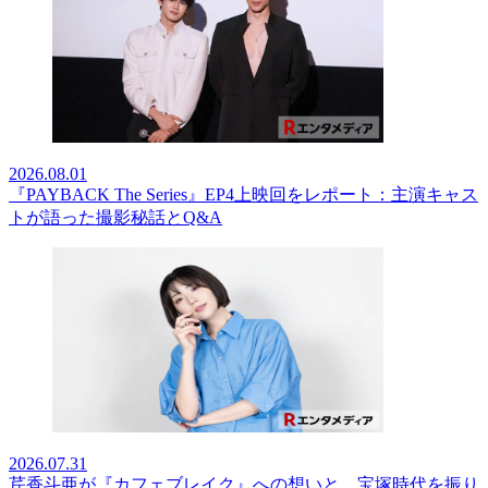
2026.08.01
『PAYBACK The Series』EP4上映回をレポート：主演キャス
トが語った撮影秘話とQ&A
2026.07.31
芹香斗亜が『カフェブレイク』への想いと、宝塚時代を振り