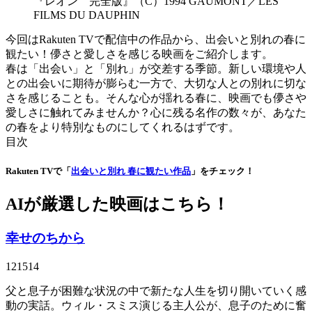
『レオン 完全版』（C）1994 GAUMONT／LES
FILMS DU DAUPHIN
今回はRakuten TVで配信中の作品から、出会いと別れの春に
観たい！儚さと愛しさを感じる映画をご紹介します。
春は「出会い」と「別れ」が交差する季節。新しい環境や人
との出会いに期待が膨らむ一方で、大切な人との別れに切な
さを感じることも。そんな心が揺れる春に、映画でも儚さや
愛しさに触れてみませんか？心に残る名作の数々が、あなた
の春をより特別なものにしてくれるはずです。
目次
Rakuten TVで「
出会いと別れ 春に観たい作品
」をチェック！
AIが厳選した映画はこちら！
幸せのちから
121514
父と息子が困難な状況の中で新たな人生を切り開いていく感
動の実話。ウィル・スミス演じる主人公が、息子のために奮