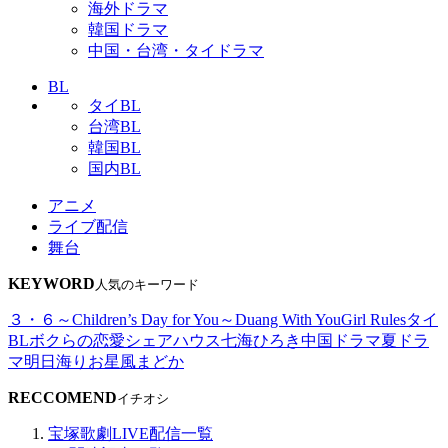
海外ドラマ
韓国ドラマ
中国・台湾・タイドラマ
BL
タイBL
台湾BL
韓国BL
国内BL
アニメ
ライブ配信
舞台
KEYWORD
人気のキーワード
３・６～Children’s Day for You～
Duang With You
Girl Rules
タイ
BL
ボクらの恋愛シェアハウス
七海ひろき
中国ドラマ
夏ドラ
マ
明日海りお
星風まどか
RECCOMEND
イチオシ
宝塚歌劇LIVE配信一覧