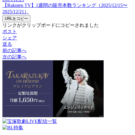
【Rakuten TV】1週間の販売本数ランキング（2025/12/15〜
2025/12/21）
URLをコピー
リンクがクリップボードにコピーされました
ポスト
シェア
送る
前の記事へ
次の記事へ