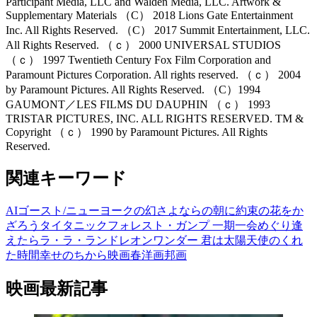
Participant Media, LLC and Walden Media, LLC. Artwork &
Supplementary Materials （C） 2018 Lions Gate Entertainment
Inc. All Rights Reserved. （C） 2017 Summit Entertainment, LLC.
All Rights Reserved. （ｃ） 2000 UNIVERSAL STUDIOS
（ｃ） 1997 Twentieth Century Fox Film Corporation and
Paramount Pictures Corporation. All rights reserved. （ｃ） 2004
by Paramount Pictures. All Rights Reserved. （C）1994
GAUMONT／LES FILMS DU DAUPHIN （ｃ） 1993
TRISTAR PICTURES, INC. ALL RIGHTS RESERVED. TM &
Copyright （ｃ） 1990 by Paramount Pictures. All Rights
Reserved.
関連キーワード
AI
ゴースト/ニューヨークの幻
さよならの朝に約束の花をか
ざろう
タイタニック
フォレスト・ガンプ 一期一会
めぐり逢
えたら
ラ・ラ・ランド
レオン
ワンダー 君は太陽
天使のくれ
た時間
幸せのちから
映画
春
洋画
邦画
映画最新記事