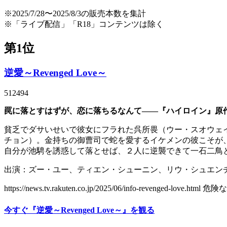
※2025/7/28〜2025/8/3の販売本数を集計
※「ライブ配信」「R18」コンテンツは除く
第1位
逆愛～Revenged Love～
512494
罠に落とすはずが、恋に落ちるなんて――『ハイロイン』原
貧乏でダサいせいで彼女にフラれた呉所畏（ウー・スオウェ
チョン）。金持ちの御曹司で蛇を愛するイケメンの彼こそが
自分が池騁を誘惑して落とせば、２人に逆襲できて一石二鳥
出演：ズー・ユー、ティエン・シューニン、リウ・シュエン
https://news.tv.rakuten.co.jp/2025/06/info-revenged
今すぐ『逆愛～Revenged Love～』を観る