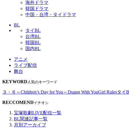
海外ドラマ
韓国ドラマ
中国・台湾・タイドラマ
BL
タイBL
台湾BL
韓国BL
国内BL
アニメ
ライブ配信
舞台
KEYWORD
人気のキーワード
３・６～Children’s Day for You～
Duang With You
Girl Rules
タイB
RECCOMEND
イチオシ
宝塚歌劇LIVE配信一覧
BL関連記事一覧
月別アーカイブ