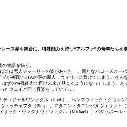
！カーレース界を舞台に、特殊能力を持つ“アルファ”の青年たち
年後の物語を描く。
そばには恋人チャーリーの姿があった―。新たなハローズスーパ
イブが初戦でETAの謎の新人・ウィリーに負けてしまう。そ
たはずの特殊能力で再び未来が見えるようになってしまう。あ
なったウェイと同じ容姿をしていて…。
キティジャルワンナクル（Pooh）、ヘンマウィック・クワナンフ
ヴェッチャブタ（Ping）、アタニン・タニンパヌヴィワット（
キエティサック・ヴァタナヴィツァクル（Michael）、パタラポー