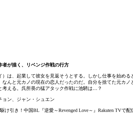
作者が描く、リベンジ作戦の行方
イ）は、起業して彼女を見返そうとする。しかし仕事を始める
、なんと元カノの現在の恋人だったのだ。自分を捨てた元カノ
と考える。呉所畏の猛アタック作戦に池騁は…？
チョン、ジャン・シュエン
-love.html 危険な駆け引き！中国BL『逆愛～Revenged Love～』Rakuten TV