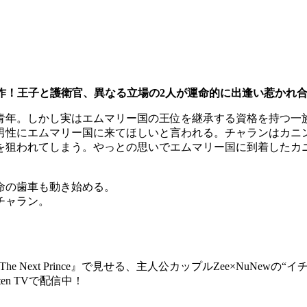
望の再共演作！王子と護衛官、異なる立場の2人が運命的に出逢い惹か
の青年。しかし実はエムマリー国の王位を継承する資格を持つ一
男性にエムマリー国に来てほしいと言われる。チャランはカニ
を狙われてしまう。やっとの思いでエムマリー国に到着したカ
命の歯車も動き始める。
チャラン。
tml タイBL『The Next Prince』で見せる、主人公カップルZee×NuNewの“イチャコラ”シー
akuten TVで配信中！