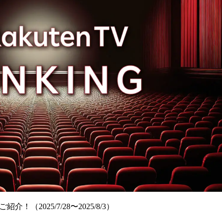
！（2025/7/28〜2025/8/3）