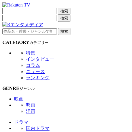
検索
検索
検索
CATEGORY
カテゴリー
特集
インタビュー
コラム
ニュース
ランキング
GENRE
ジャンル
映画
邦画
洋画
ドラマ
国内ドラマ