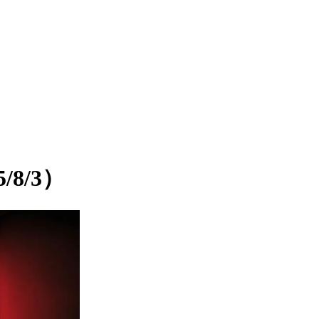
/8/3）