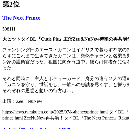
第2位
The Next Prince
508111
大ヒットタイBL『Cutie Pie』主演Zee＆NuNew待
フェンシング部のエース・カニンはイギリスで暮らす22歳
らずにこれまで生きてきたカニンは、突然チャランと名乗る
ン家の護衛官だった。祖国に向かう道中、彼らは何者かに命
った。
それと同時に、主人とボディーガード、身分の違う２人の運
「カニンを守り、世話をし、一族への忠誠を尽くす」と誓う
それぞれの思惑と想いの行方は…。
出演：Zee、NuNew
https://news.tv.rakuten.co.jp/2025/07/k-thenextprince.h
prince.html ZeeNuNew再共演！タイBL『The Next Prince』R