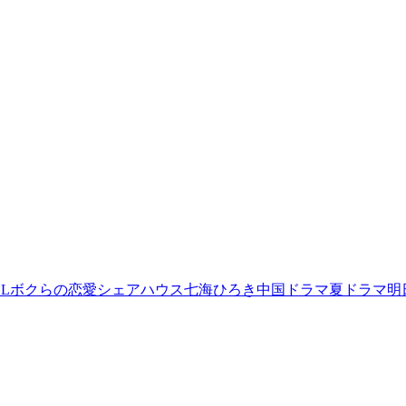
L
ボクらの恋愛シェアハウス
七海ひろき
中国ドラマ
夏ドラマ
明