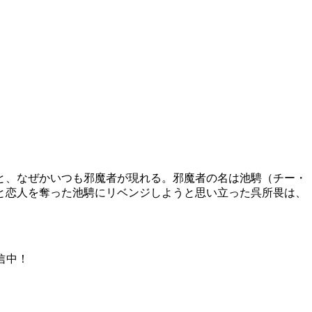
と、なぜかいつも邪魔者が現れる。邪魔者の名は池騁（チー・
と恋人を奪った池騁にリベンジしようと思い立った呉所畏は、
で配信中！