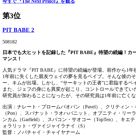
今すぐ『The Next Prince』を観る
第3位
PIT BABE 2
508182
日本でも大ヒットを記録した『PIT BABE』待望の続編
マンス！
人気ドラマ『PIT BABE』に待望の続編が登場。前作から1
1年前に失くした親友ウェイの夢を見るベイブ。そんな彼の
ー、キムが出場。しかし、“サーキットの王者”に君臨するベ
また、ジェフの身にも異変が起こり、コントロールできてい
研究員が加わることになったが、その研究員は1年前に亡く
出演：ナレート・プロームパオパン（Pavel）、クリティン・
（Pon）、スパナット・ラオハパニット、オブニティ・リーラ
ンカム（Garfield）、スパコン・サオコー（TopTen）、
ォラリット・ヴァイジャイラナイ（S）
監督：ノパチャイ・チャイヤナーム