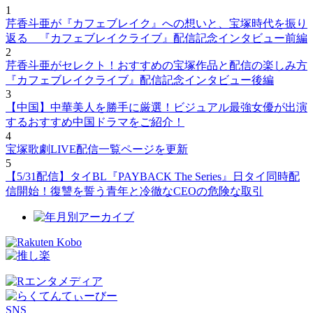
1
芹香斗亜が『カフェブレイク』への想いと、宝塚時代を振り
返る 『カフェブレイクライブ』配信記念インタビュー前編
2
芹香斗亜がセレクト！おすすめの宝塚作品と配信の楽しみ方
『カフェブレイクライブ』配信記念インタビュー後編
3
【中国】中華美人を勝手に厳選！ビジュアル最強女優が出演
するおすすめ中国ドラマをご紹介！
4
宝塚歌劇LIVE配信一覧ページを更新
5
【5/31配信】タイBL『PAYBACK The Series』日タイ同時配
信開始！復讐を誓う青年と冷徹なCEOの危険な取引
SNS