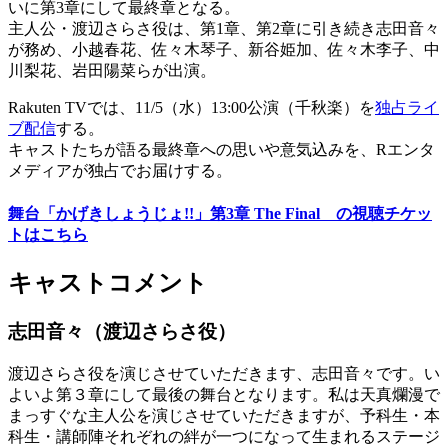
いに第3章にして最終章となる。
主人公・渡辺さらさ役は、第1章、第2章に引き続き志田音々
が務め、小越春花、佐々木琴子、新谷姫加、佐々木李子、中
川梨花、岩田陽菜らが出演。
Rakuten TVでは、11/5（水）13:00公演（千秋楽）を
独占ライ
ブ配信
する。
キャストたちが語る最終章への思いや意気込みを、Rエンタ
メディアが独占でお届けする。
舞台「かげきしょうじょ!!」第3章 The Final の視聴チケッ
トはこちら
キャストコメント
志田音々（渡辺さらさ役）
渡辺さらさ役を演じさせていただきます、志田音々です。い
よいよ第３章にして最後の舞台となります。私は天真爛漫で
まっすぐな主人公を演じさせていただきますが、予科生・本
科生・講師陣それぞれの絆が一つになって生まれるステージ