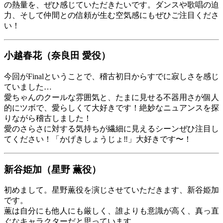
の熱量を、ぜひ感じていただきたいです。ダンスや歌唱の迫
力、そして仲間との信頼が生む空気感にもぜひご注目くださ
い！
小越春花（奈良田 愛役）
今回がFinalということで、稽古初日からすでに寂しさを感じ
ていました…
愛ちゃんのクールな雰囲気と、たまに見せる不器用さが個人
的にツボで、愛らしくて大好きです！絶妙なニュアンスを探
りながら稽古しました！
愛のさらさに対する気持ちが繊細に見えるシーンぜひ注目し
てください！「かげきしょうじょ‼」大好きです〜！
新谷姫加（星野 薫役）
初めまして。星野薫役を演じさせていただきます、新谷姫加
です。
薫は自分にも他人にも厳しく、誰よりも意識が高く、真っ直
ぐなキャラクターだと思っています。