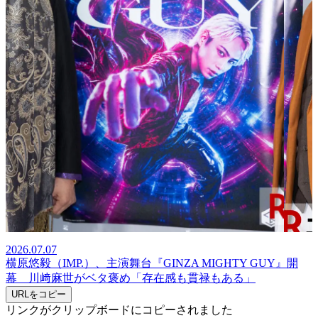
2026.07.07
横原悠毅（IMP.）、主演舞台『GINZA MIGHTY GUY』開
幕 川﨑麻世がベタ褒め「存在感も貫禄もある」
URLをコピー
リンクがクリップボードにコピーされました