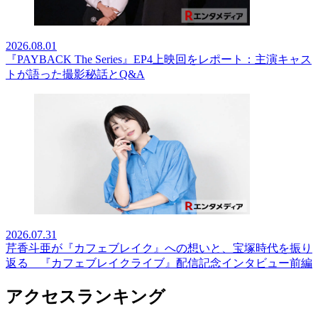
2026.08.01
『PAYBACK The Series』EP4上映回をレポート：主演キャス
トが語った撮影秘話とQ&A
2026.07.31
芹香斗亜が『カフェブレイク』への想いと、宝塚時代を振り
返る 『カフェブレイクライブ』配信記念インタビュー前編
アクセスランキング