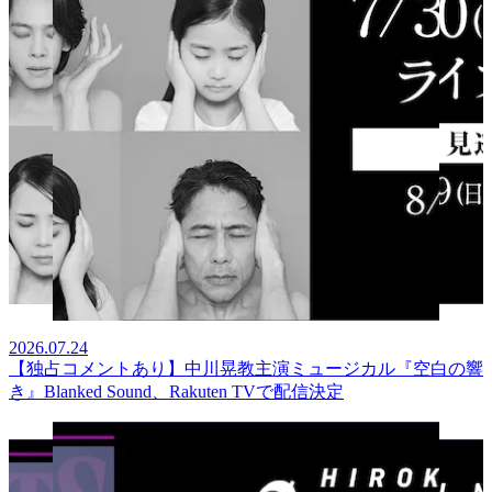
2026.07.24
【独占コメントあり】中川晃教主演ミュージカル『空白の響
き』Blanked Sound、Rakuten TVで配信決定