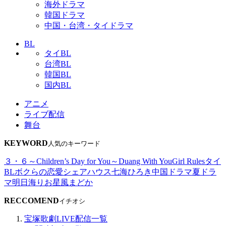
海外ドラマ
韓国ドラマ
中国・台湾・タイドラマ
BL
タイBL
台湾BL
韓国BL
国内BL
アニメ
ライブ配信
舞台
KEYWORD
人気のキーワード
３・６～Children’s Day for You～
Duang With You
Girl Rules
タイ
BL
ボクらの恋愛シェアハウス
七海ひろき
中国ドラマ
夏ドラ
マ
明日海りお
星風まどか
RECCOMEND
イチオシ
宝塚歌劇LIVE配信一覧