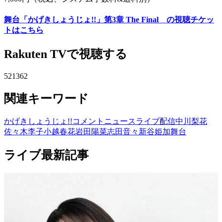
舞台「かげきしょうじょ!!」第3章 The Final の視聴チケッ
トはこちら
Rakuten TVで視聴する
521362
関連キーワード
かげきしょうじょ!!
コメント
ニュース
ライブ配信
中川梨花
佐々木李子
小越春花
岩田陽菜
志田音々
新谷姫加
舞台
ライブ最新記事