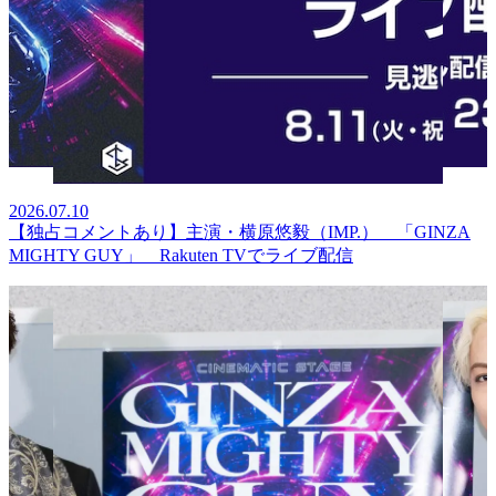
2026.07.10
【独占コメントあり】主演・横原悠毅（IMP.） 「GINZA
MIGHTY GUY」 Rakuten TVでライブ配信