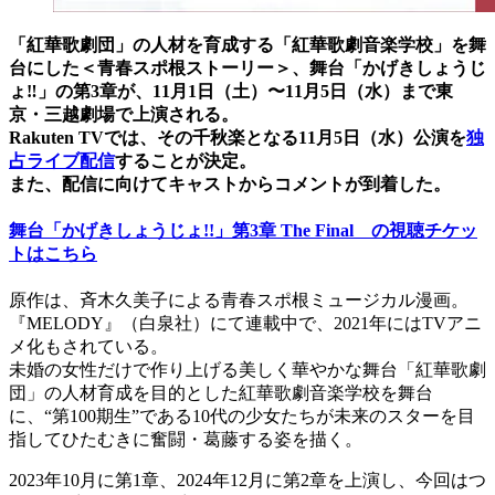
「紅華歌劇団」の人材を育成する「紅華歌劇音楽学校」を舞
台にした＜青春スポ根ストーリー＞、舞台「かげきしょうじ
ょ‼」の第3章が、11月1日（土）〜11月5日（水）まで東
京・三越劇場で上演される。
Rakuten TVでは、その千秋楽となる11月5日（水）公演を
独
占ライブ配信
することが決定。
また、配信に向けてキャストからコメントが到着した。
舞台「かげきしょうじょ!!」第3章 The Final の視聴チケッ
トはこちら
原作は、斉木久美子による青春スポ根ミュージカル漫画。
『MELODY』（白泉社）にて連載中で、2021年にはTVアニ
メ化もされている。
未婚の女性だけで作り上げる美しく華やかな舞台「紅華歌劇
団」の人材育成を目的とした紅華歌劇音楽学校を舞台
に、“第100期生”である10代の少女たちが未来のスターを目
指してひたむきに奮闘・葛藤する姿を描く。
2023年10月に第1章、2024年12月に第2章を上演し、今回はつ