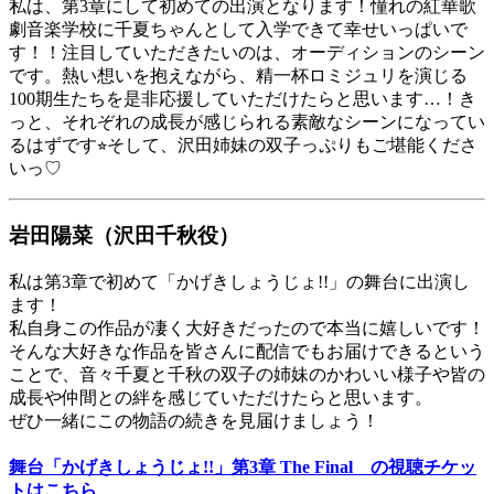
私は、第3章にして初めての出演となります！憧れの紅華歌
劇音楽学校に千夏ちゃんとして入学できて幸せいっぱいで
す！！注目していただきたいのは、オーディションのシーン
です。熱い想いを抱えながら、精一杯ロミジュリを演じる
100期生たちを是非応援していただけたらと思います…！き
っと、それぞれの成長が感じられる素敵なシーンになってい
るはずです⭐︎そして、沢田姉妹の双子っぷりもご堪能くださ
いっ♡
岩田陽菜（沢田千秋役）
私は第3章で初めて「かげきしょうじょ!!」の舞台に出演し
ます！
私自身この作品が凄く大好きだったので本当に嬉しいです！
そんな大好きな作品を皆さんに配信でもお届けできるという
ことで、音々千夏と千秋の双子の姉妹のかわいい様子や皆の
成長や仲間との絆を感じていただけたらと思います。
ぜひ一緒にこの物語の続きを見届けましょう！
舞台「かげきしょうじょ!!」第3章 The Final の視聴チケッ
トはこちら