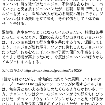
ョンハンに唇を近づけたイルジョ。不快感をあらわにし「出
ていけ」と突き放すジョンハンだが、翌朝、腹痛で苦しむイ
ルジョを見つけ、医師の友人が勤める病院へ連れて行く。ジ
ョンハンは手術費用を立て替え、その代償として「体で返
せ」と告げる。
退院後、家事をするようになったイルジョだが、料理は苦手
だった。そんなとき、医師の友人に呼び出されたジョンハン
は、イルジョも連れて行き食事を共にするうち、泥酔してし
まう。イルジョが連れ帰り、ソファに倒れこんだジョンハン
だったが、おもむろにイルジョの手術の傷口の手当をする。
そのまま感情が高ぶったのか、今度はジョンハンのほうから
イルジョにキスをする。
524055 第1話 https://tv.rakuten.co.jp/content/524055/
1話から静かながら、感情的には怒とうの展開。アイドルグ
ループ・Wanna One出身のユン・ジソンが体現するイルジョ
は、無自覚ともいえる抱きしめたくなるようなかわいさ。一
方、チョン・リウはクールなジョンハンがその顔立ちにぴっ
たりだ。チョン・リウをユン・ジソンがちょっと見上げるか
たちにもなる身長差も萌えポイントなのだが、かわいさとク