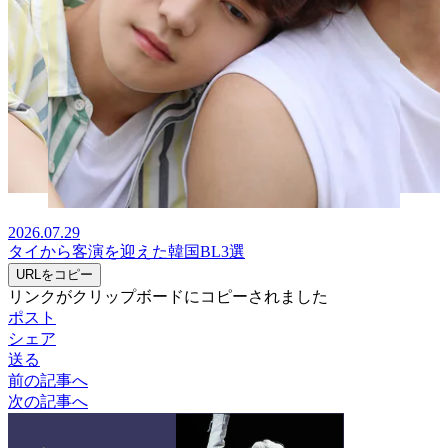
2026.07.29
タイから客演を迎えた韓国BL3選
URLをコピー
リンクがクリップボードにコピーされました
ポスト
シェア
送る
前の記事へ
次の記事へ