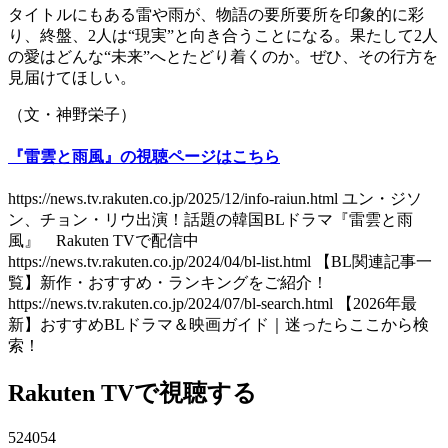
タイトルにもある雷や雨が、物語の要所要所を印象的に彩
り、終盤、2人は“現実”と向き合うことになる。果たして2人
の愛はどんな“未来”へとたどり着くのか。ぜひ、その行方を
見届けてほしい。
（文・神野栄子）
『雷雲と雨風』の視聴ページはこちら
https://news.tv.rakuten.co.jp/2025/12/info-raiun.html ユン・ジソ
ン、チョン・リウ出演！話題の韓国BLドラマ『雷雲と雨
風』 Rakuten TVで配信中
https://news.tv.rakuten.co.jp/2024/04/bl-list.html 【BL関連記事一
覧】新作・おすすめ・ランキングをご紹介！
https://news.tv.rakuten.co.jp/2024/07/bl-search.html 【2026年最
新】おすすめBLドラマ＆映画ガイド｜迷ったらここから検
索！
Rakuten TVで視聴する
524054