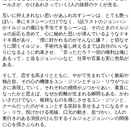
ールさが、かけあわさっていく2人の抜群のケミが光る。
互いに抑えきれない思いがあふれ出すシーンは、とても艶っ
ぽい。単にキスシーンだけでなく、1話ラストのジョンハン
がイルジョの傷口を手当てするシーンは、そのときのイルジ
ョの反応も含めて、心に秘めた思いが潜んでいるようなドキ
ドキ感があり、「僕に好かれるのがそんなに嫌？」と切なそ
うに聞くイルジョ、手術代を返し終えるまでは自分のいいな
りになるように約束させ、「言っただろ？一切の権利は俺に
あるって」と迫るジョンハンなど、仕草や言葉も実に色気が
ある。
そして、恋する高まりとともに、やがて生まれていく嫉妬や
独占欲。その心の機微をユン・ジソンとチョン・リウがつぶ
さに表現していく。それぞれの感情がぶつかりあい、素直に
なったかと思えば、なぜか距離が生まれる瞬間もある。かわ
いさだけでない、複雑なものを感じさせるユン・ジソンと、
クールだったのがキュンとする笑顔を見せるようになるチョ
ン・リウ。投げかける視線、口元の動き、息づかい。2人の
奥行きのある演技がけん引するイルジョとジョンハンの関係
に心を揺さぶられる。