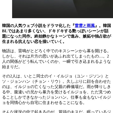
韓国の人気ウェブ小説をドラマ化した『
雷雲と雨風
』。韓国
BLではあまり多くない、ドキドキする艶っぽいシーンが話
題になった同作。終始静かなトーンで進み、嫉妬や独占欲が
生まれる抗えない恋を描いていく。
物語は、雷鳴がとどろく中でのキスシーンから幕を開ける。
しかし、それは片方の思いがあふれ出てしまったもの…。2
人の関係がどう転んでいくのか、一瞬で引き込まれるような
始まりだ。
その2人は、いとこ同士のイ・イルジョ（ユン・ジソン）と
ソ・ジョンハン（チョン・リウ）。久しぶりに顔を合わせた
のは、イルジョの亡くなった父親の葬儀場だ。雨が降りしき
る中、腹違いの兄から暴力を受けるイルジョを、ただ見つめ
ることしかできなかったジョンハン。仕事も金もないイルジ
ョを同情心から自宅に住まわせることになる。
そんな状況の中で起きるのが、冒頭のキスだ。眠っているジ