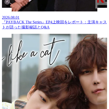
2026.08.01
『PAYBACK The Series』EP4上映回をレポート：主演キャス
トが語った撮影秘話とQ&A