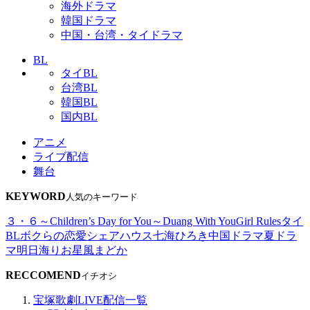
海外ドラマ
韓国ドラマ
中国・台湾・タイドラマ
BL
タイBL
台湾BL
韓国BL
国内BL
アニメ
ライブ配信
舞台
KEYWORD
人気のキーワード
３・６～Children’s Day for You～
Duang With You
Girl Rules
タイ
BL
ボクらの恋愛シェアハウス
七海ひろき
中国ドラマ
夏ドラ
マ
明日海りお
星風まどか
RECCOMEND
イチオシ
宝塚歌劇LIVE配信一覧