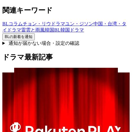
関連キーワード
BL
コラム
チョン・リウ
ドラマ
ユン・ジソン
中国・台湾・タ
イドラマ
雷雲と雨風
韓国BL
韓国ドラマ
BL
の新着を通知
通知が届かない場合・設定の確認
ドラマ最新記事