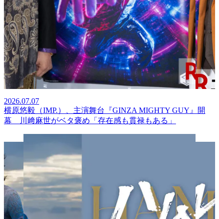
2026.07.07
横原悠毅（IMP.）、主演舞台『GINZA MIGHTY GUY』開
幕 川﨑麻世がベタ褒め「存在感も貫禄もある」