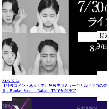
2026.07.24
【独占コメントあり】中川晃教主演ミュージカル『空白の響
き』Blanked Sound、Rakuten TVで配信決定