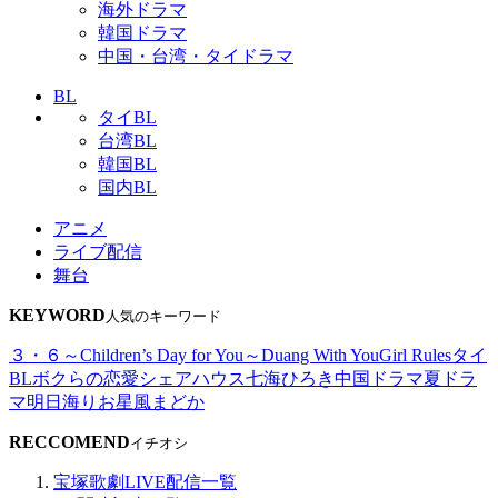
海外ドラマ
韓国ドラマ
中国・台湾・タイドラマ
BL
タイBL
台湾BL
韓国BL
国内BL
アニメ
ライブ配信
舞台
KEYWORD
人気のキーワード
３・６～Children’s Day for You～
Duang With You
Girl Rules
タイ
BL
ボクらの恋愛シェアハウス
七海ひろき
中国ドラマ
夏ドラ
マ
明日海りお
星風まどか
RECCOMEND
イチオシ
宝塚歌劇LIVE配信一覧