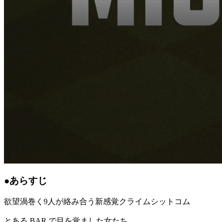
●あらすじ
欲望渦巻く9人が絡み合う新感覚クライムシットコム
とある BAR で目を覚ました女たち。