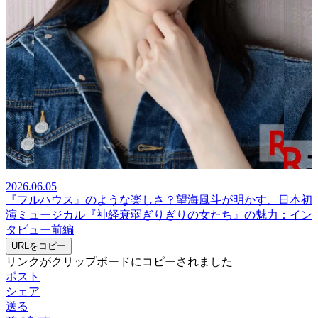
2026.06.05
『フルハウス』のような楽しさ？望海風斗が明かす、日本初
演ミュージカル『神経衰弱ぎりぎりの女たち』の魅力：イン
タビュー前編
URLをコピー
リンクがクリップボードにコピーされました
ポスト
シェア
送る