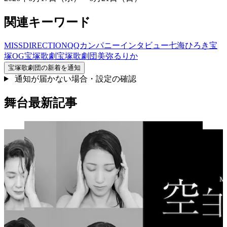
関連キーワード
MISSDIRECTION
QQカンパニー
インタビュー
七海ひろき
宝
塚OG
宝塚歌劇
宝塚歌劇団
美弥るりか
宝塚歌劇団
の新着を通知
通知が届かない場合・設定の確認
舞台最新記事