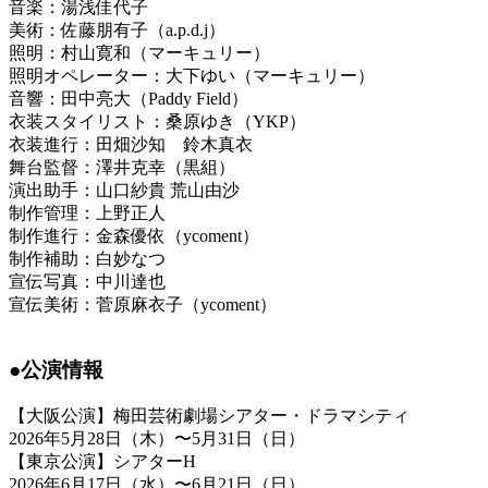
音楽：湯浅佳代子
美術：佐藤朋有子（a.p.d.j）
照明：村山寛和（マーキュリー）
照明オペレーター：大下ゆい（マーキュリー）
音響：田中亮大（Paddy Field）
衣装スタイリスト：桑原ゆき（YKP）
衣装進行：田畑沙知 鈴木真衣
舞台監督：澤井克幸（黒組）
演出助手：山口紗貴 荒山由沙
制作管理：上野正人
制作進行：金森優依（ycoment）
制作補助：白妙なつ
宣伝写真：中川達也
宣伝美術：菅原麻衣子（ycoment）
●公演情報
【大阪公演】梅田芸術劇場シアター・ドラマシティ
2026年5月28日（木）〜5月31日（日）
【東京公演】シアターH
2026年6月17日（水）〜6月21日（日）