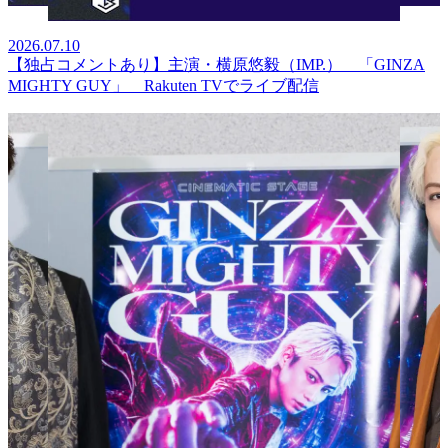
2026.07.10
【独占コメントあり】主演・横原悠毅（IMP.） 「GINZA
MIGHTY GUY」 Rakuten TVでライブ配信