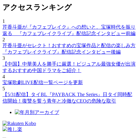
アクセスランキング
1
芹香斗亜が『カフェブレイク』への想いと、宝塚時代を振り
返る 『カフェブレイクライブ』配信記念インタビュー前編
2
芹香斗亜がセレクト！おすすめの宝塚作品と配信の楽しみ方
『カフェブレイクライブ』配信記念インタビュー後編
3
【中国】中華美人を勝手に厳選！ビジュアル最強女優が出演
するおすすめ中国ドラマをご紹介！
4
宝塚歌劇LIVE配信一覧ページを更新
5
【5/31配信】タイBL『PAYBACK The Series』日タイ同時配
信開始！復讐を誓う青年と冷徹なCEOの危険な取引