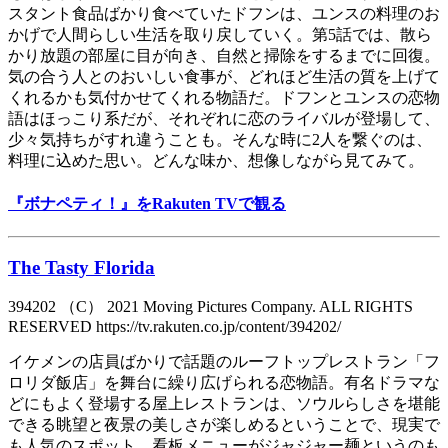
スタント食品ばかり食べていたドフンは、ユンスの料理のお
かげで人間らしい生活を取り戻していく。第5話では、散ら
かり放題の部屋に目が向き、自然と掃除をするまでに回復。
気の合う人とのおいしい食事が、どれほど生活の質を上げて
くれるかも気付かせてくれる物語だ。ドフンとユンスの恋物
語はほっこり系だが、それぞれに恋のライバルが登場して、
少々気持ちがすれ違うことも。そんな時に2人を繋ぐのは、
料理に込めた思い。どんな味か、想像しながら見てみて。
『ボナペティ！』をRakuten TVで観る
The Tasty Florida
394202 （C） 2021 Moving Pictures Company. ALL RIGHTS
RESERVED https://tv.rakuten.co.jp/content/394202/
イケメンの店員ばかりで話題のルーフトップレストラン「フ
ロリダ飯店」を舞台に繰り広げられる恋物語。有名ドラマな
どにもよく登場する屋上レストランは、ソウルらしさを堪能
できる眺望と夜景の美しさが楽しめるということで、現実で
も人気のスポット。看板メニューがジャジャー麺というのも