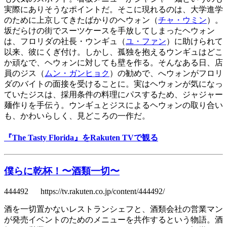
実際にありそうなポイントだ。そこに現れるのは、大学進学
のために上京してきたばかりのヘウォン（
チャ・ウミン
）。
坂だらけの街でスーツケースを手放してしまったヘウォン
は、フロリダの社長・ウンギュ（
ユ・ファン
）に助けられて
以来、彼にくぎ付け。しかし、孤独を抱えるウンギュはどこ
か頑なで、ヘウォンに対しても壁を作る。そんなある日、店
員のジス（
ムン・ガンヒョク
）の勧めで、へウォンがフロリ
ダのバイトの面接を受けることに。実はヘウォンが気になっ
ていたジスは、採用条件の料理にパスするため、ジャジャー
麺作りを手伝う。ウンギュとジスによるヘウォンの取り合い
も、かわいらしく、見どころの一作だ。
『The Tasty Florida』をRakuten TVで観る
僕らに乾杯！〜酒類一切〜
444492 https://tv.rakuten.co.jp/content/444492/
酒を一切置かないレストランシェフと、酒類会社の営業マン
が発売イベントのためのメニューを共作するという物語。酒