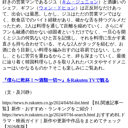
好きの営業マンであるジユ（
キム・ジュニョン
）と酒嫌いの
シェフ、ギフン（
ウォン・ドヒョン
）は正反対なだけあっ
て、出会いは最悪。しかし、ジユはただの営業マンではな
く、飲食店でのバイト経験があり、確かな舌を持つグルメだ
ったため、2人は料理を通して距離を縮めていく。さらにギ
フンも融通の効かない頑固者というだけでなく、一旦心を開
くとジユの何気ないひと言を記憶し、それを料理に生かす素
直さも持ち合わせている。そんな2人がタッグを組むが、お
酒に合う目新しい料理を編み出すのは容易ではない。しか
し、ともに苦労を重ねるからこそ、絆も深まっていく。最後
に辿り着く韓国料理らしさを取り入れたパスタやサイドメニ
ューはいかなるものか？そこも楽しみにご覧あれ。
『僕らに乾杯！〜酒類一切〜』をRakuten TVで観る
（文・及川静）
https://news.tv.rakuten.co.jp/2024/04/bl-list.html 【BL関連記事一
覧】新作・おすすめ・ランキングをご紹介！
https://news.tv.rakuten.co.jp/2024/07/bl-search.html おすすめBLド
ラマ・映画ガイド｜新作や更新中作品をまとめてチェック
【2026年版】