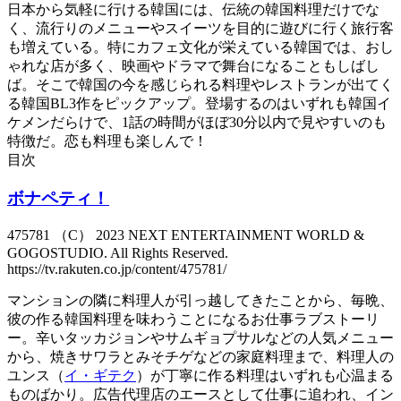
日本から気軽に行ける韓国には、伝統の韓国料理だけでな
く、流行りのメニューやスイーツを目的に遊びに行く旅行客
も増えている。特にカフェ文化が栄えている韓国では、おし
ゃれな店が多く、映画やドラマで舞台になることもしばし
ば。そこで韓国の今を感じられる料理やレストランが出てく
る韓国BL3作をピックアップ。登場するのはいずれも韓国イ
ケメンだらけで、1話の時間がほぼ30分以内で見やすいのも
特徴だ。恋も料理も楽しんで！
目次
ボナペティ！
475781 （C） 2023 NEXT ENTERTAINMENT WORLD &
GOGOSTUDIO. All Rights Reserved.
https://tv.rakuten.co.jp/content/475781/
マンションの隣に料理人が引っ越してきたことから、毎晩、
彼の作る韓国料理を味わうことになるお仕事ラブストーリ
ー。辛いタッカジョンやサムギョプサルなどの人気メニュー
から、焼きサワラとみそチゲなどの家庭料理まで、料理人の
ユンス（
イ・ギテク
）が丁寧に作る料理はいずれも心温まる
ものばかり。広告代理店のエースとして仕事に追われ、イン