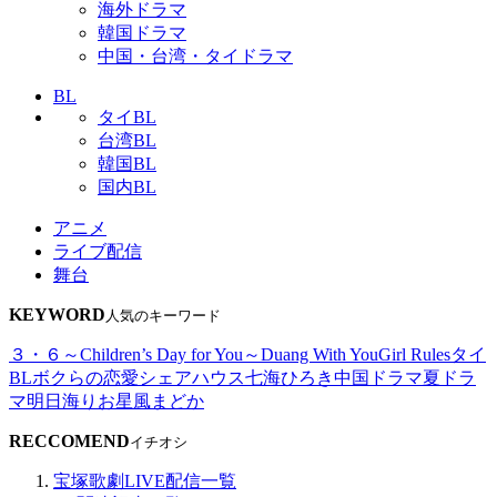
海外ドラマ
韓国ドラマ
中国・台湾・タイドラマ
BL
タイBL
台湾BL
韓国BL
国内BL
アニメ
ライブ配信
舞台
KEYWORD
人気のキーワード
３・６～Children’s Day for You～
Duang With You
Girl Rules
タイ
BL
ボクらの恋愛シェアハウス
七海ひろき
中国ドラマ
夏ドラ
マ
明日海りお
星風まどか
RECCOMEND
イチオシ
宝塚歌劇LIVE配信一覧