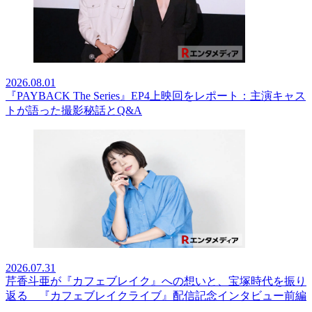
2026.08.01
『PAYBACK The Series』EP4上映回をレポート：主演キャス
トが語った撮影秘話とQ&A
2026.07.31
芹香斗亜が『カフェブレイク』への想いと、宝塚時代を振り
返る 『カフェブレイクライブ』配信記念インタビュー前編