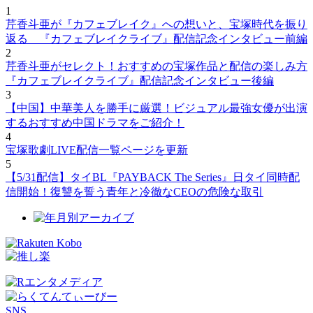
1
芹香斗亜が『カフェブレイク』への想いと、宝塚時代を振り
返る 『カフェブレイクライブ』配信記念インタビュー前編
2
芹香斗亜がセレクト！おすすめの宝塚作品と配信の楽しみ方
『カフェブレイクライブ』配信記念インタビュー後編
3
【中国】中華美人を勝手に厳選！ビジュアル最強女優が出演
するおすすめ中国ドラマをご紹介！
4
宝塚歌劇LIVE配信一覧ページを更新
5
【5/31配信】タイBL『PAYBACK The Series』日タイ同時配
信開始！復讐を誓う青年と冷徹なCEOの危険な取引
SNS