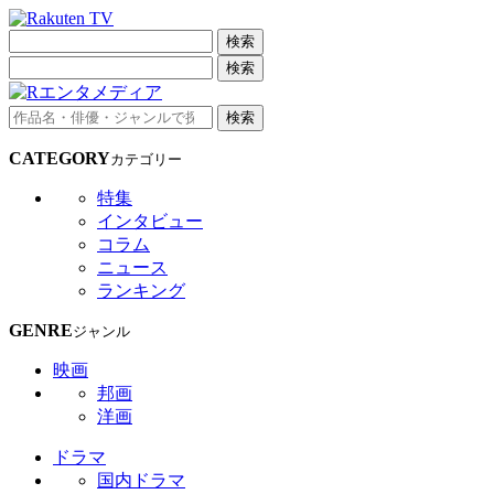
検索
検索
検索
CATEGORY
カテゴリー
特集
インタビュー
コラム
ニュース
ランキング
GENRE
ジャンル
映画
邦画
洋画
ドラマ
国内ドラマ