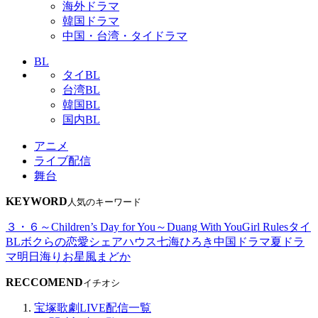
海外ドラマ
韓国ドラマ
中国・台湾・タイドラマ
BL
タイBL
台湾BL
韓国BL
国内BL
アニメ
ライブ配信
舞台
KEYWORD
人気のキーワード
３・６～Children’s Day for You～
Duang With You
Girl Rules
タイ
BL
ボクらの恋愛シェアハウス
七海ひろき
中国ドラマ
夏ドラ
マ
明日海りお
星風まどか
RECCOMEND
イチオシ
宝塚歌劇LIVE配信一覧