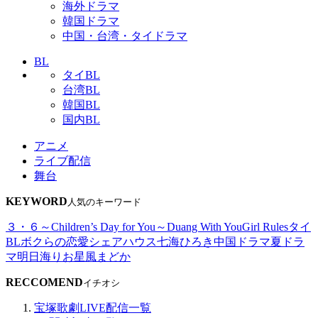
海外ドラマ
韓国ドラマ
中国・台湾・タイドラマ
BL
タイBL
台湾BL
韓国BL
国内BL
アニメ
ライブ配信
舞台
KEYWORD
人気のキーワード
３・６～Children’s Day for You～
Duang With You
Girl Rules
タイ
BL
ボクらの恋愛シェアハウス
七海ひろき
中国ドラマ
夏ドラ
マ
明日海りお
星風まどか
RECCOMEND
イチオシ
宝塚歌劇LIVE配信一覧