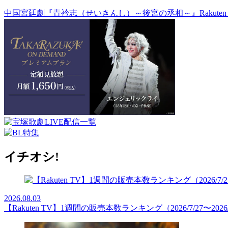
中国宮廷劇『青衿志（せいきんし）～後宮の丞相～』Rakuten
イチオシ!
2026.08.03
【Rakuten TV】1週間の販売本数ランキング（2026/7/27〜2026/