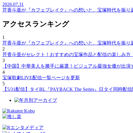
2026.07.31
芹香斗亜が『カフェブレイク』への想いと、宝塚時代を振り
アクセスランキング
1
芹香斗亜が『カフェブレイク』への想いと、宝塚時代を振り
2
芹香斗亜がセレクト！おすすめの宝塚作品と配信の楽しみ方
3
【中国】中華美人を勝手に厳選！ビジュアル最強女優が出演
4
宝塚歌劇LIVE配信一覧ページを更新
5
【5/31配信】タイBL『PAYBACK The Series』日タ