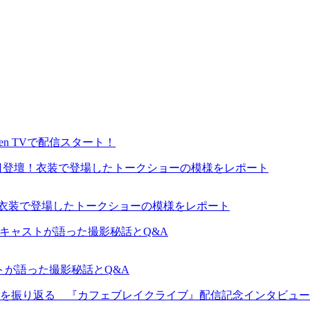
en TVで配信スタート！
が来日登壇！衣装で登場したトークショーの模様をレポート
ャストが語った撮影秘話とQ&A