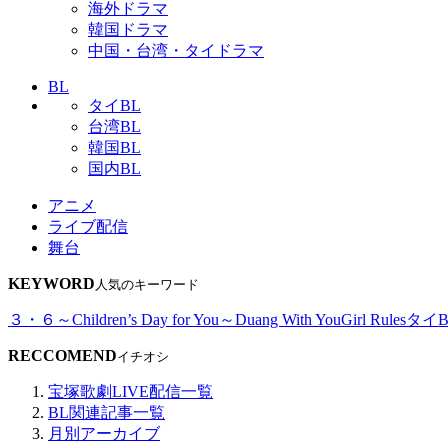
海外ドラマ
韓国ドラマ
中国・台湾・タイドラマ
BL
タイBL
台湾BL
韓国BL
国内BL
アニメ
ライブ配信
舞台
KEYWORD
人気のキーワード
３・６～Children’s Day for You～
Duang With You
Girl Rules
タイB
RECCOMEND
イチオシ
宝塚歌劇LIVE配信一覧
BL関連記事一覧
月別アーカイブ