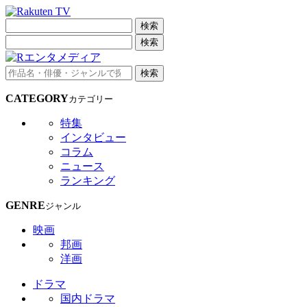
検索
検索
検索
CATEGORY
カテゴリー
特集
インタビュー
コラム
ニュース
ランキング
GENRE
ジャンル
映画
邦画
洋画
ドラマ
国内ドラマ