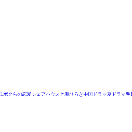
L
ボクらの恋愛シェアハウス
七海ひろき
中国ドラマ
夏ドラマ
明