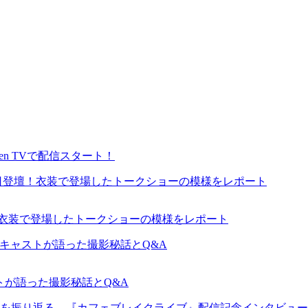
en TVで配信スタート！
が来日登壇！衣装で登場したトークショーの模様をレポート
ャストが語った撮影秘話とQ&A