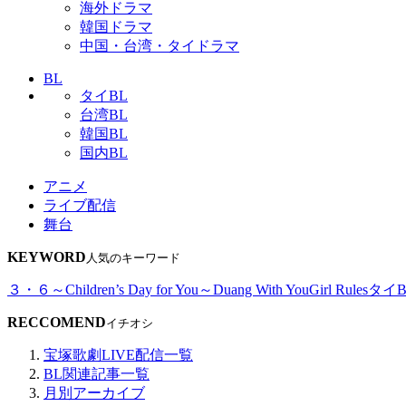
海外ドラマ
韓国ドラマ
中国・台湾・タイドラマ
BL
タイBL
台湾BL
韓国BL
国内BL
アニメ
ライブ配信
舞台
KEYWORD
人気のキーワード
３・６～Children’s Day for You～
Duang With You
Girl Rules
タイB
RECCOMEND
イチオシ
宝塚歌劇LIVE配信一覧
BL関連記事一覧
月別アーカイブ