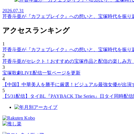
2026.07.31
芹香斗亜が『カフェブレイク』への想いと、宝塚時代を振り
アクセスランキング
1
芹香斗亜が『カフェブレイク』への想いと、宝塚時代を振り
2
芹香斗亜がセレクト！おすすめの宝塚作品と配信の楽しみ方
3
宝塚歌劇LIVE配信一覧ページを更新
4
【中国】中華美人を勝手に厳選！ビジュアル最強女優が出演
5
【5/31配信】タイBL『PAYBACK The Series』日タ