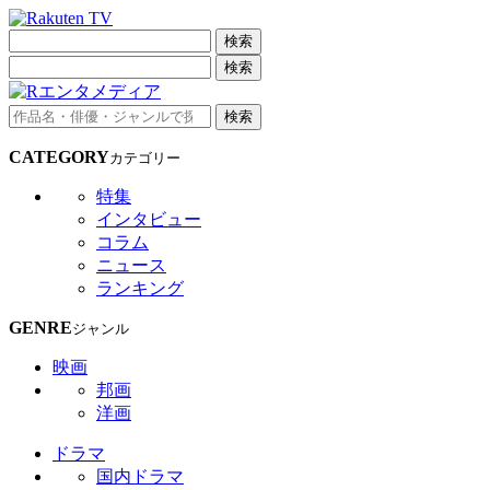
検索
検索
検索
CATEGORY
カテゴリー
特集
インタビュー
コラム
ニュース
ランキング
GENRE
ジャンル
映画
邦画
洋画
ドラマ
国内ドラマ