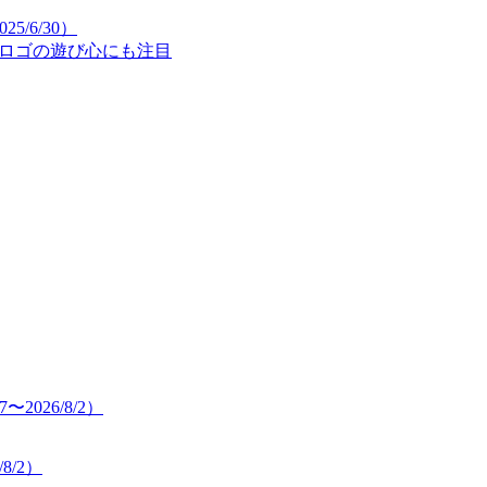
5/6/30）
”ロゴの遊び心にも注目
8/2）