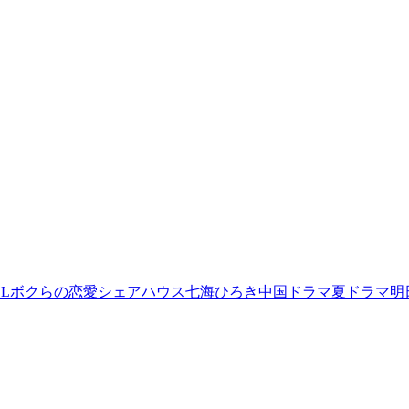
L
ボクらの恋愛シェアハウス
七海ひろき
中国ドラマ
夏ドラマ
明