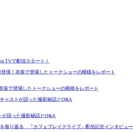
en TVで配信スタート！
が来日登壇！衣装で登場したトークショーの模様をレポート
ャストが語った撮影秘話とQ&A