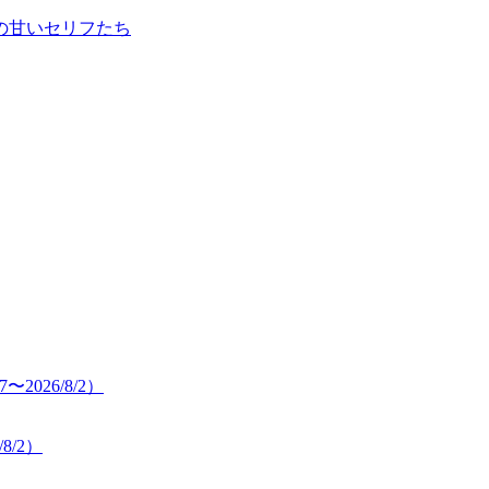
き』の甘いセリフたち
8/2）