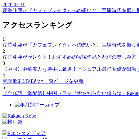
2026.07.31
芹香斗亜が『カフェブレイク』への想いと、宝塚時代を振り
アクセスランキング
1
芹香斗亜が『カフェブレイク』への想いと、宝塚時代を振り
2
芹香斗亜がセレクト！おすすめの宝塚作品と配信の楽しみ方
3
【中国】中華美人を勝手に厳選！ビジュアル最強女優が出演
4
宝塚歌劇LIVE配信一覧ページを更新
5
【全10話一挙配信】中国ドラマ『愛を知らない僕らは』Rakut