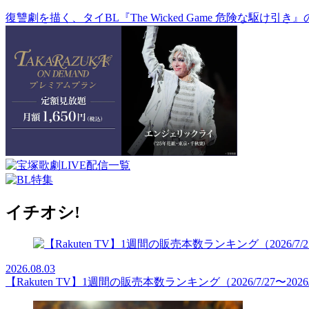
復讐劇を描く、タイBL『The Wicked Game 危険な駆け引
イチオシ!
2026.08.03
【Rakuten TV】1週間の販売本数ランキング（2026/7/27〜2026/