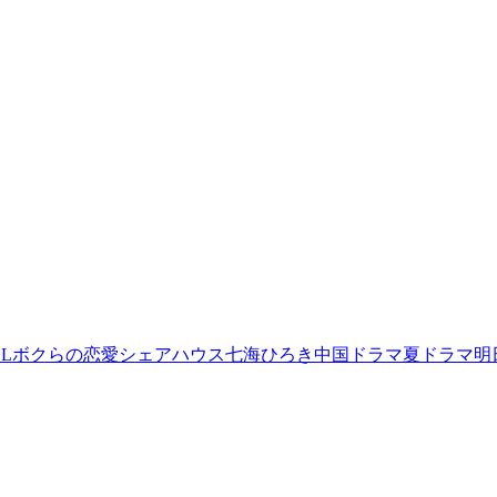
L
ボクらの恋愛シェアハウス
七海ひろき
中国ドラマ
夏ドラマ
明