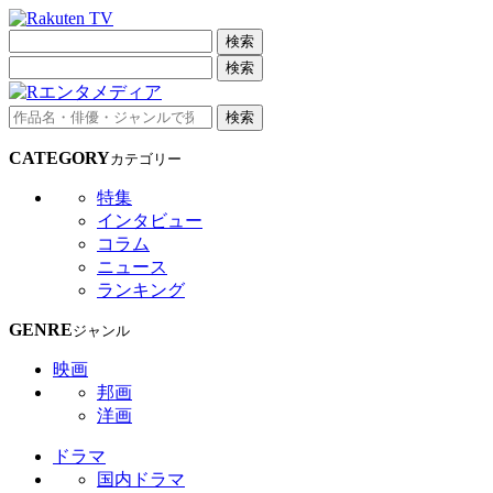
検索
検索
検索
CATEGORY
カテゴリー
特集
インタビュー
コラム
ニュース
ランキング
GENRE
ジャンル
映画
邦画
洋画
ドラマ
国内ドラマ