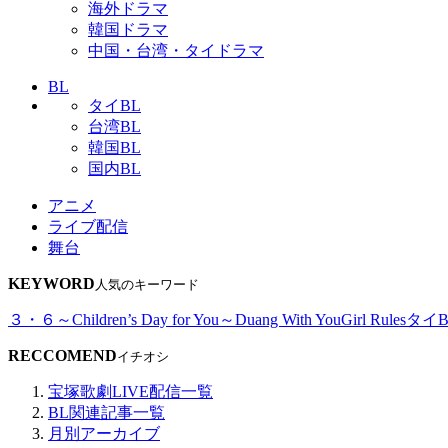
海外ドラマ
韓国ドラマ
中国・台湾・タイドラマ
BL
タイBL
台湾BL
韓国BL
国内BL
アニメ
ライブ配信
舞台
KEYWORD
人気のキーワード
３・６～Children’s Day for You～
Duang With You
Girl Rules
タイB
RECCOMEND
イチオシ
宝塚歌劇LIVE配信一覧
BL関連記事一覧
月別アーカイブ