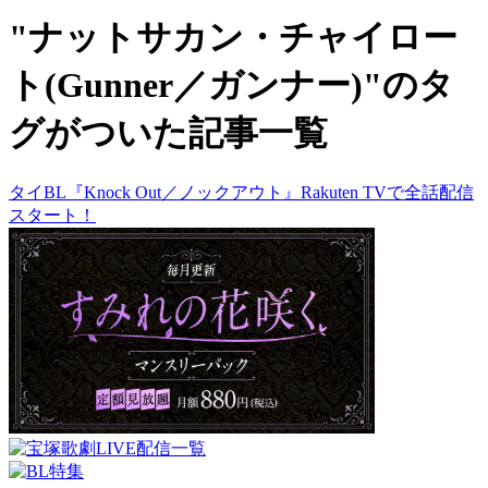
"ナットサカン・チャイロー
ト(Gunner／ガンナー)"のタ
グがついた記事一覧
タイBL『Knock Out／ノックアウト』Rakuten TVで全話配信
スタート！