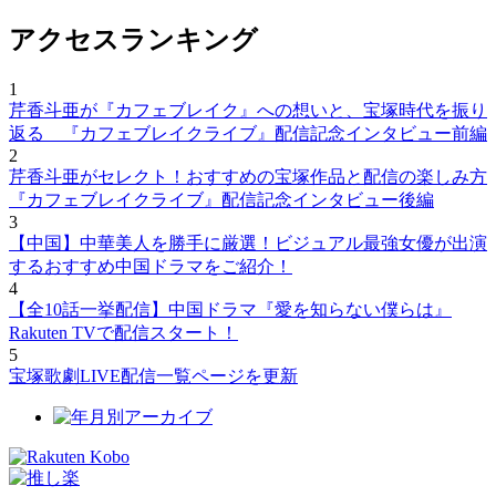
アクセスランキング
1
芹香斗亜が『カフェブレイク』への想いと、宝塚時代を振り
返る 『カフェブレイクライブ』配信記念インタビュー前編
2
芹香斗亜がセレクト！おすすめの宝塚作品と配信の楽しみ方
『カフェブレイクライブ』配信記念インタビュー後編
3
【中国】中華美人を勝手に厳選！ビジュアル最強女優が出演
するおすすめ中国ドラマをご紹介！
4
【全10話一挙配信】中国ドラマ『愛を知らない僕らは』
Rakuten TVで配信スタート！
5
宝塚歌劇LIVE配信一覧ページを更新