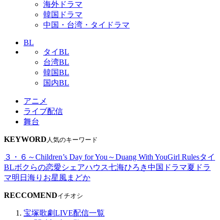
海外ドラマ
韓国ドラマ
中国・台湾・タイドラマ
BL
タイBL
台湾BL
韓国BL
国内BL
アニメ
ライブ配信
舞台
KEYWORD
人気のキーワード
３・６～Children’s Day for You～
Duang With You
Girl Rules
タイ
BL
ボクらの恋愛シェアハウス
七海ひろき
中国ドラマ
夏ドラ
マ
明日海りお
星風まどか
RECCOMEND
イチオシ
宝塚歌劇LIVE配信一覧