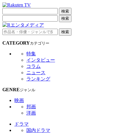
検索
検索
検索
CATEGORY
カテゴリー
特集
インタビュー
コラム
ニュース
ランキング
GENRE
ジャンル
映画
邦画
洋画
ドラマ
国内ドラマ