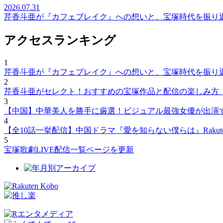
2026.07.31
芹香斗亜が『カフェブレイク』への想いと、宝塚時代を振り
アクセスランキング
1
芹香斗亜が『カフェブレイク』への想いと、宝塚時代を振り
2
芹香斗亜がセレクト！おすすめの宝塚作品と配信の楽しみ方
3
【中国】中華美人を勝手に厳選！ビジュアル最強女優が出演
4
【全10話一挙配信】中国ドラマ『愛を知らない僕らは』Rakut
5
宝塚歌劇LIVE配信一覧ページを更新