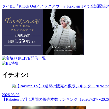
タイBL『Knock Out／ノックアウト』Rakuten TVで全話配
イチオシ!
2026.08.03
【Rakuten TV】1週間の販売本数ランキング（2026/7/27〜2026/