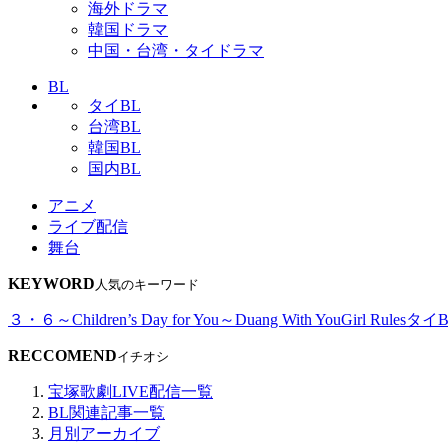
海外ドラマ
韓国ドラマ
中国・台湾・タイドラマ
BL
タイBL
台湾BL
韓国BL
国内BL
アニメ
ライブ配信
舞台
KEYWORD
人気のキーワード
３・６～Children’s Day for You～
Duang With You
Girl Rules
タイB
RECCOMEND
イチオシ
宝塚歌劇LIVE配信一覧
BL関連記事一覧
月別アーカイブ