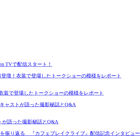
en TVで配信スタート！
が来日登壇！衣装で登場したトークショーの模様をレポート
ャストが語った撮影秘話とQ&A