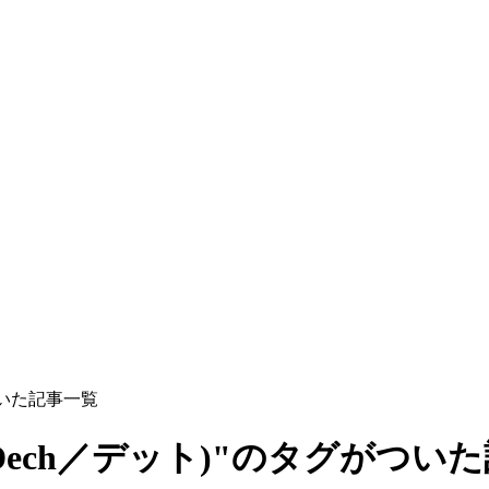
ついた記事一覧
ech／デット)"のタグがつい