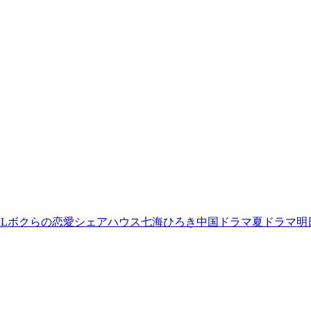
L
ボクらの恋愛シェアハウス
七海ひろき
中国ドラマ
夏ドラマ
明