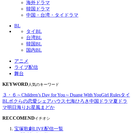
海外ドラマ
韓国ドラマ
中国・台湾・タイドラマ
BL
タイBL
台湾BL
韓国BL
国内BL
アニメ
ライブ配信
舞台
KEYWORD
人気のキーワード
３・６～Children’s Day for You～
Duang With You
Girl Rules
タイ
BL
ボクらの恋愛シェアハウス
七海ひろき
中国ドラマ
夏ドラ
マ
明日海りお
星風まどか
RECCOMEND
イチオシ
宝塚歌劇LIVE配信一覧