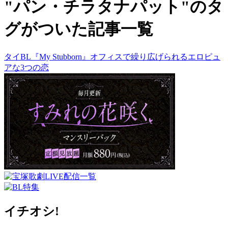
"パン・チラタナパット"のタ
グがついた記事一覧
タイBL『My Stubborn』オフィスで繰り広げられるエロピュ
アな3つの恋
イチオシ!