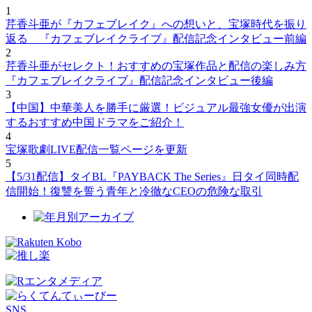
1
芹香斗亜が『カフェブレイク』への想いと、宝塚時代を振り
返る 『カフェブレイクライブ』配信記念インタビュー前編
2
芹香斗亜がセレクト！おすすめの宝塚作品と配信の楽しみ方
『カフェブレイクライブ』配信記念インタビュー後編
3
【中国】中華美人を勝手に厳選！ビジュアル最強女優が出演
するおすすめ中国ドラマをご紹介！
4
宝塚歌劇LIVE配信一覧ページを更新
5
【5/31配信】タイBL『PAYBACK The Series』日タイ同時配
信開始！復讐を誓う青年と冷徹なCEOの危険な取引
SNS