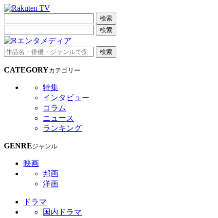
検索
検索
検索
CATEGORY
カテゴリー
特集
インタビュー
コラム
ニュース
ランキング
GENRE
ジャンル
映画
邦画
洋画
ドラマ
国内ドラマ