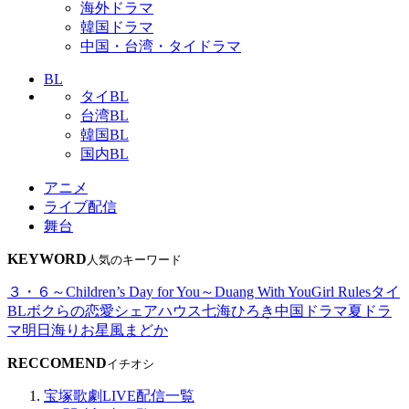
海外ドラマ
韓国ドラマ
中国・台湾・タイドラマ
BL
タイBL
台湾BL
韓国BL
国内BL
アニメ
ライブ配信
舞台
KEYWORD
人気のキーワード
３・６～Children’s Day for You～
Duang With You
Girl Rules
タイ
BL
ボクらの恋愛シェアハウス
七海ひろき
中国ドラマ
夏ドラ
マ
明日海りお
星風まどか
RECCOMEND
イチオシ
宝塚歌劇LIVE配信一覧