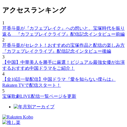
アクセスランキング
1
芹香斗亜が『カフェブレイク』への想いと、宝塚時代を振り
返る 『カフェブレイクライブ』配信記念インタビュー前編
2
芹香斗亜がセレクト！おすすめの宝塚作品と配信の楽しみ方
『カフェブレイクライブ』配信記念インタビュー後編
3
【中国】中華美人を勝手に厳選！ビジュアル最強女優が出演
するおすすめ中国ドラマをご紹介！
4
【全10話一挙配信】中国ドラマ『愛を知らない僕らは』
Rakuten TVで配信スタート！
5
宝塚歌劇LIVE配信一覧ページを更新