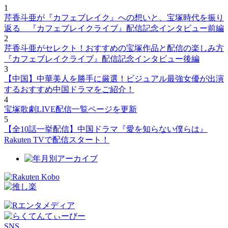
1
芹香斗亜が『カフェブレイク』への想いと、宝塚時代を振り
返る 『カフェブレイクライブ』配信記念インタビュー前編
2
芹香斗亜がセレクト！おすすめの宝塚作品と配信の楽しみ方
『カフェブレイクライブ』配信記念インタビュー後編
3
【中国】中華美人を勝手に厳選！ビジュアル最強女優が出演
するおすすめ中国ドラマをご紹介！
4
宝塚歌劇LIVE配信一覧ページを更新
5
【全10話一挙配信】中国ドラマ『愛を知らない僕らは』
Rakuten TVで配信スタート！
SNS