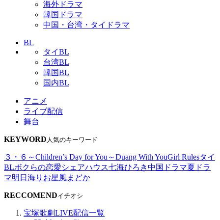
海外ドラマ
韓国ドラマ
中国・台湾・タイドラマ
BL
タイBL
台湾BL
韓国BL
国内BL
アニメ
ライブ配信
舞台
KEYWORD
人気のキーワード
３・６～Children’s Day for You～
Duang With You
Girl Rules
タイ
BL
ボクらの恋愛シェアハウス
七海ひろき
中国ドラマ
夏ドラ
マ
明日海りお
星風まどか
RECCOMEND
イチオシ
宝塚歌劇LIVE配信一覧