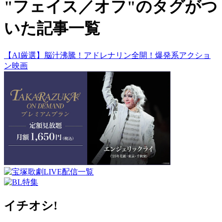
"フェイス／オフ"のタグがつ
いた記事一覧
【AI厳選】脳汁沸騰！アドレナリン全開！爆発系アクショ
ン映画
イチオシ!