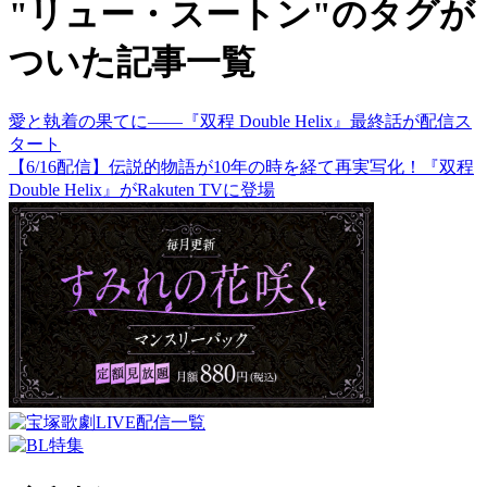
"リュー・スートン"のタグが
ついた記事一覧
愛と執着の果てに――『双程 Double Helix』最終話が配信ス
タート
【6/16配信】伝説的物語が10年の時を経て再実写化！『双程
Double Helix』がRakuten TVに登場