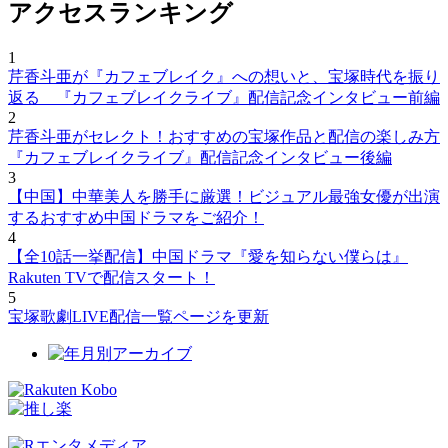
アクセスランキング
1
芹香斗亜が『カフェブレイク』への想いと、宝塚時代を振り
返る 『カフェブレイクライブ』配信記念インタビュー前編
2
芹香斗亜がセレクト！おすすめの宝塚作品と配信の楽しみ方
『カフェブレイクライブ』配信記念インタビュー後編
3
【中国】中華美人を勝手に厳選！ビジュアル最強女優が出演
するおすすめ中国ドラマをご紹介！
4
【全10話一挙配信】中国ドラマ『愛を知らない僕らは』
Rakuten TVで配信スタート！
5
宝塚歌劇LIVE配信一覧ページを更新