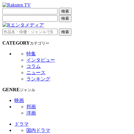
検索
検索
検索
CATEGORY
カテゴリー
特集
インタビュー
コラム
ニュース
ランキング
GENRE
ジャンル
映画
邦画
洋画
ドラマ
国内ドラマ