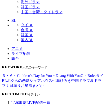
海外ドラマ
韓国ドラマ
中国・台湾・タイドラマ
BL
タイBL
台湾BL
韓国BL
国内BL
アニメ
ライブ配信
舞台
KEYWORD
人気のキーワード
３・６～Children’s Day for You～
Duang With You
Girl Rules
タイ
BL
ボクらの恋愛シェアハウス
七海ひろき
中国ドラマ
夏ドラ
マ
明日海りお
星風まどか
RECCOMEND
イチオシ
宝塚歌劇LIVE配信一覧