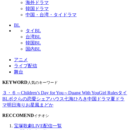
海外ドラマ
韓国ドラマ
中国・台湾・タイドラマ
BL
タイBL
台湾BL
韓国BL
国内BL
アニメ
ライブ配信
舞台
KEYWORD
人気のキーワード
３・６～Children’s Day for You～
Duang With You
Girl Rules
タイ
BL
ボクらの恋愛シェアハウス
七海ひろき
中国ドラマ
夏ドラ
マ
明日海りお
星風まどか
RECCOMEND
イチオシ
宝塚歌劇LIVE配信一覧