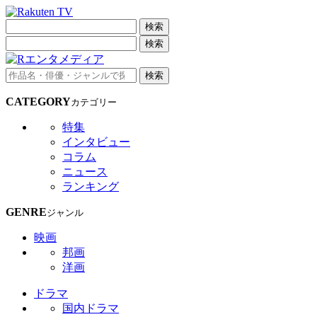
検索
検索
検索
CATEGORY
カテゴリー
特集
インタビュー
コラム
ニュース
ランキング
GENRE
ジャンル
映画
邦画
洋画
ドラマ
国内ドラマ