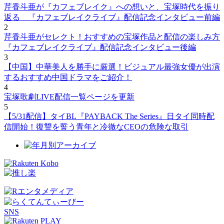
芹香斗亜が『カフェブレイク』への想いと、宝塚時代を振り
返る 『カフェブレイクライブ』配信記念インタビュー前編
2
芹香斗亜がセレクト！おすすめの宝塚作品と配信の楽しみ方
『カフェブレイクライブ』配信記念インタビュー後編
3
【中国】中華美人を勝手に厳選！ビジュアル最強女優が出演
するおすすめ中国ドラマをご紹介！
4
宝塚歌劇LIVE配信一覧ページを更新
5
【5/31配信】タイBL『PAYBACK The Series』日タイ同時配
信開始！復讐を誓う青年と冷徹なCEOの危険な取引
SNS