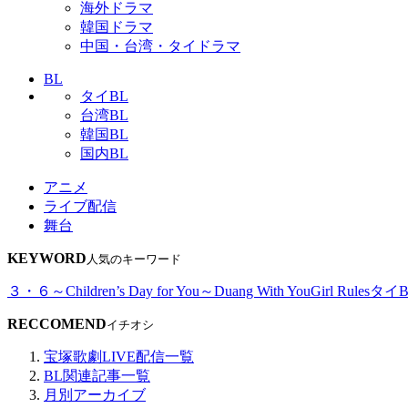
海外ドラマ
韓国ドラマ
中国・台湾・タイドラマ
BL
タイBL
台湾BL
韓国BL
国内BL
アニメ
ライブ配信
舞台
KEYWORD
人気のキーワード
３・６～Children’s Day for You～
Duang With You
Girl Rules
タイB
RECCOMEND
イチオシ
宝塚歌劇LIVE配信一覧
BL関連記事一覧
月別アーカイブ