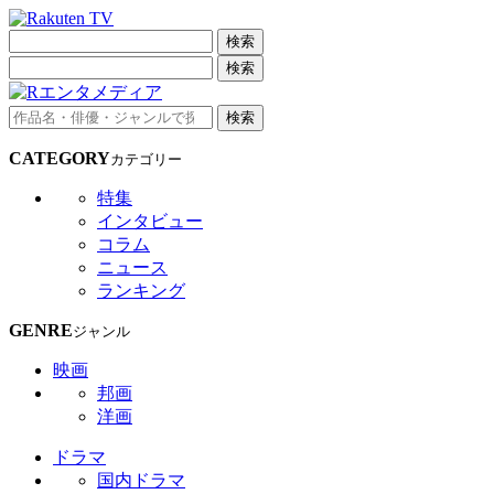
検索
検索
検索
CATEGORY
カテゴリー
特集
インタビュー
コラム
ニュース
ランキング
GENRE
ジャンル
映画
邦画
洋画
ドラマ
国内ドラマ