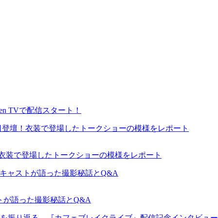
en TVで配信スタート！
が来日登壇！衣装で登場したトークショーの模様をレポート
ャストが語った撮影秘話とQ&A