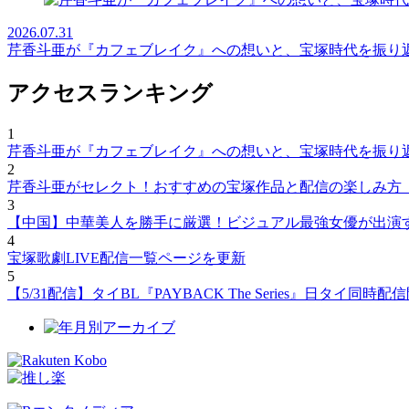
2026.07.31
芹香斗亜が『カフェブレイク』への想いと、宝塚時代を振り
アクセスランキング
1
芹香斗亜が『カフェブレイク』への想いと、宝塚時代を振り
2
芹香斗亜がセレクト！おすすめの宝塚作品と配信の楽しみ方
3
【中国】中華美人を勝手に厳選！ビジュアル最強女優が出演
4
宝塚歌劇LIVE配信一覧ページを更新
5
【5/31配信】タイBL『PAYBACK The Series』日タ