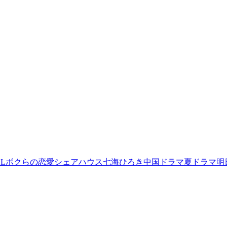
L
ボクらの恋愛シェアハウス
七海ひろき
中国ドラマ
夏ドラマ
明