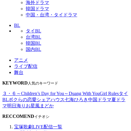
海外ドラマ
韓国ドラマ
中国・台湾・タイドラマ
BL
タイBL
台湾BL
韓国BL
国内BL
アニメ
ライブ配信
舞台
KEYWORD
人気のキーワード
３・６～Children’s Day for You～
Duang With You
Girl Rules
タイ
BL
ボクらの恋愛シェアハウス
七海ひろき
中国ドラマ
夏ドラ
マ
明日海りお
星風まどか
RECCOMEND
イチオシ
宝塚歌劇LIVE配信一覧