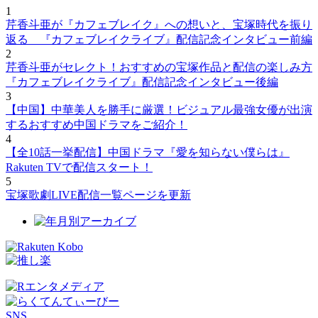
1
芹香斗亜が『カフェブレイク』への想いと、宝塚時代を振り
返る 『カフェブレイクライブ』配信記念インタビュー前編
2
芹香斗亜がセレクト！おすすめの宝塚作品と配信の楽しみ方
『カフェブレイクライブ』配信記念インタビュー後編
3
【中国】中華美人を勝手に厳選！ビジュアル最強女優が出演
するおすすめ中国ドラマをご紹介！
4
【全10話一挙配信】中国ドラマ『愛を知らない僕らは』
Rakuten TVで配信スタート！
5
宝塚歌劇LIVE配信一覧ページを更新
SNS