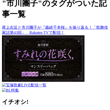
"市川團子"のタグがついた記
事一覧
尾上右近と市川團子が『義経千本桜』を振り返る！「歌舞伎
家話第43回」 Rakuten TVで配信！
イチオシ!