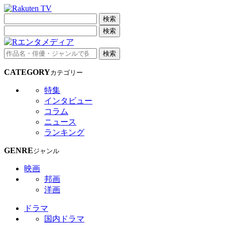
検索
検索
検索
CATEGORY
カテゴリー
特集
インタビュー
コラム
ニュース
ランキング
GENRE
ジャンル
映画
邦画
洋画
ドラマ
国内ドラマ