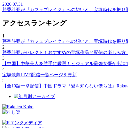
2026.07.31
芹香斗亜が『カフェブレイク』への想いと、宝塚時代を振り
アクセスランキング
1
芹香斗亜が『カフェブレイク』への想いと、宝塚時代を振り
2
芹香斗亜がセレクト！おすすめの宝塚作品と配信の楽しみ方
3
【中国】中華美人を勝手に厳選！ビジュアル最強女優が出演
4
宝塚歌劇LIVE配信一覧ページを更新
5
【全10話一挙配信】中国ドラマ『愛を知らない僕らは』Rakut