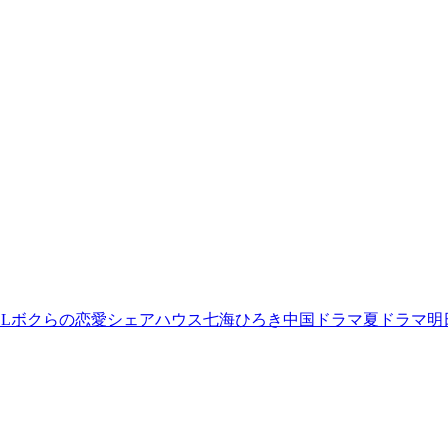
L
ボクらの恋愛シェアハウス
七海ひろき
中国ドラマ
夏ドラマ
明