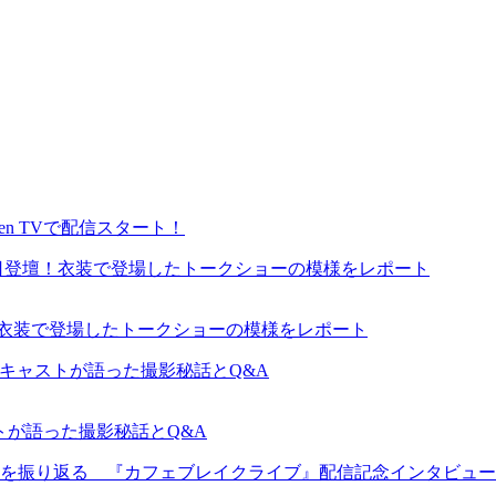
en TVで配信スタート！
が来日登壇！衣装で登場したトークショーの模様をレポート
ャストが語った撮影秘話とQ&A