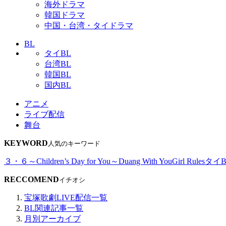
海外ドラマ
韓国ドラマ
中国・台湾・タイドラマ
BL
タイBL
台湾BL
韓国BL
国内BL
アニメ
ライブ配信
舞台
KEYWORD
人気のキーワード
３・６～Children’s Day for You～
Duang With You
Girl Rules
タイB
RECCOMEND
イチオシ
宝塚歌劇LIVE配信一覧
BL関連記事一覧
月別アーカイブ