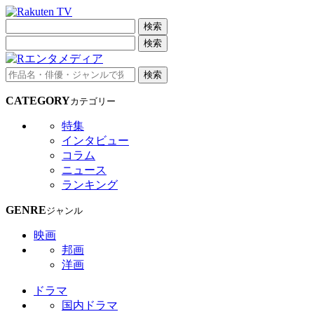
検索
検索
検索
CATEGORY
カテゴリー
特集
インタビュー
コラム
ニュース
ランキング
GENRE
ジャンル
映画
邦画
洋画
ドラマ
国内ドラマ