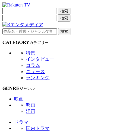
検索
検索
検索
CATEGORY
カテゴリー
特集
インタビュー
コラム
ニュース
ランキング
GENRE
ジャンル
映画
邦画
洋画
ドラマ
国内ドラマ