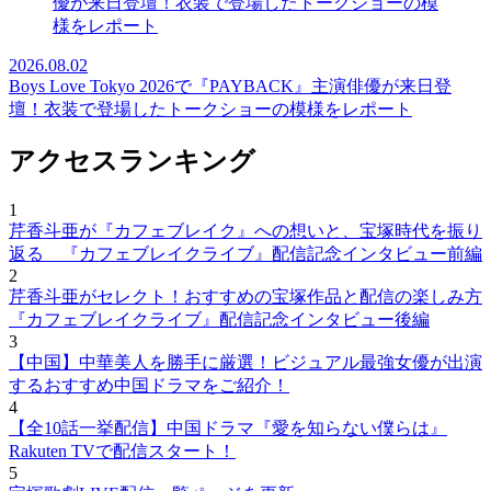
2026.08.02
Boys Love Tokyo 2026で『PAYBACK』主演俳優が来日登
壇！衣装で登場したトークショーの模様をレポート
アクセスランキング
1
芹香斗亜が『カフェブレイク』への想いと、宝塚時代を振り
返る 『カフェブレイクライブ』配信記念インタビュー前編
2
芹香斗亜がセレクト！おすすめの宝塚作品と配信の楽しみ方
『カフェブレイクライブ』配信記念インタビュー後編
3
【中国】中華美人を勝手に厳選！ビジュアル最強女優が出演
するおすすめ中国ドラマをご紹介！
4
【全10話一挙配信】中国ドラマ『愛を知らない僕らは』
Rakuten TVで配信スタート！
5