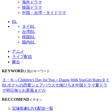
海外ドラマ
韓国ドラマ
中国・台湾・タイドラマ
BL
タイBL
台湾BL
韓国BL
国内BL
アニメ
ライブ配信
舞台
KEYWORD
人気のキーワード
３・６～Children’s Day for You～
Duang With You
Girl Rules
タイ
BL
ボクらの恋愛シェアハウス
七海ひろき
中国ドラマ
夏ドラ
マ
明日海りお
星風まどか
RECCOMEND
イチオシ
宝塚歌劇LIVE配信一覧