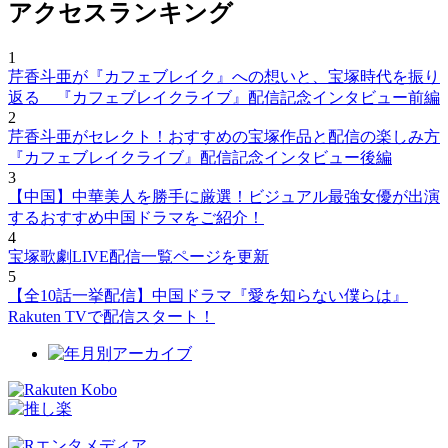
アクセスランキング
1
芹香斗亜が『カフェブレイク』への想いと、宝塚時代を振り
返る 『カフェブレイクライブ』配信記念インタビュー前編
2
芹香斗亜がセレクト！おすすめの宝塚作品と配信の楽しみ方
『カフェブレイクライブ』配信記念インタビュー後編
3
【中国】中華美人を勝手に厳選！ビジュアル最強女優が出演
するおすすめ中国ドラマをご紹介！
4
宝塚歌劇LIVE配信一覧ページを更新
5
【全10話一挙配信】中国ドラマ『愛を知らない僕らは』
Rakuten TVで配信スタート！