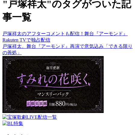
"戸塚祥太"のタグがついた記
事一覧
戸塚祥太のアフターコメントも配信！舞台『アーモンド』
Rakuten TVで独占配信
戸塚祥太、舞台『アーモンド』再演で意気込み「できる限り
の善処」