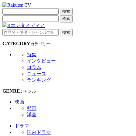
検索
検索
検索
CATEGORY
カテゴリー
特集
インタビュー
コラム
ニュース
ランキング
GENRE
ジャンル
映画
邦画
洋画
ドラマ
国内ドラマ