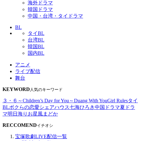
海外ドラマ
韓国ドラマ
中国・台湾・タイドラマ
BL
タイBL
台湾BL
韓国BL
国内BL
アニメ
ライブ配信
舞台
KEYWORD
人気のキーワード
３・６～Children’s Day for You～
Duang With You
Girl Rules
タイ
BL
ボクらの恋愛シェアハウス
七海ひろき
中国ドラマ
夏ドラ
マ
明日海りお
星風まどか
RECCOMEND
イチオシ
宝塚歌劇LIVE配信一覧