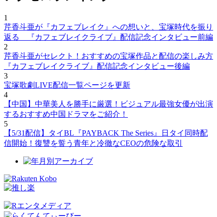
1
芹香斗亜が『カフェブレイク』への想いと、宝塚時代を振り
返る 『カフェブレイクライブ』配信記念インタビュー前編
2
芹香斗亜がセレクト！おすすめの宝塚作品と配信の楽しみ方
『カフェブレイクライブ』配信記念インタビュー後編
3
宝塚歌劇LIVE配信一覧ページを更新
4
【中国】中華美人を勝手に厳選！ビジュアル最強女優が出演
するおすすめ中国ドラマをご紹介！
5
【5/31配信】タイBL『PAYBACK The Series』日タイ同時配
信開始！復讐を誓う青年と冷徹なCEOの危険な取引