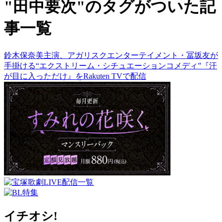
"田中要次"のタグがついた記
事一覧
鈴木保奈美主演、アガリスクエンターテイメント・冨坂友が
手掛ける“エクストリーム・シチュエーションコメディ”『汗
が目に入っただけ』をRakuten TVで配信
イチオシ!