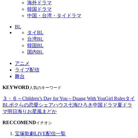
海外ドラマ
韓国ドラマ
中国・台湾・タイドラマ
BL
タイBL
台湾BL
韓国BL
国内BL
アニメ
ライブ配信
舞台
KEYWORD
人気のキーワード
３・６～Children’s Day for You～
Duang With You
Girl Rules
タイ
BL
ボクらの恋愛シェアハウス
七海ひろき
中国ドラマ
夏ドラ
マ
明日海りお
星風まどか
RECCOMEND
イチオシ
宝塚歌劇LIVE配信一覧