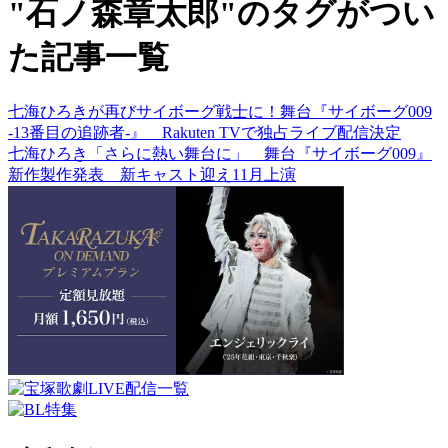
"石ノ森章太郎"のタグがつい
た記事一覧
七海ひろきが再びサイボーグ戦士に！舞台『サイボーグ009
-13番目の追跡者-』 Rakuten TVで独占ライブ配信決定
七海ひろき「さらに熱い舞台に」 舞台『サイボーグ009』
新作製作発表 新キャスト迎え11月上演