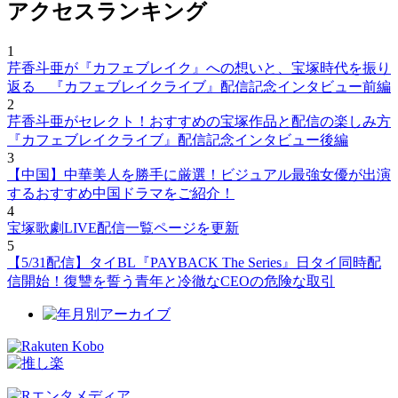
アクセスランキング
1
芹香斗亜が『カフェブレイク』への想いと、宝塚時代を振り
返る 『カフェブレイクライブ』配信記念インタビュー前編
2
芹香斗亜がセレクト！おすすめの宝塚作品と配信の楽しみ方
『カフェブレイクライブ』配信記念インタビュー後編
3
【中国】中華美人を勝手に厳選！ビジュアル最強女優が出演
するおすすめ中国ドラマをご紹介！
4
宝塚歌劇LIVE配信一覧ページを更新
5
【5/31配信】タイBL『PAYBACK The Series』日タイ同時配
信開始！復讐を誓う青年と冷徹なCEOの危険な取引