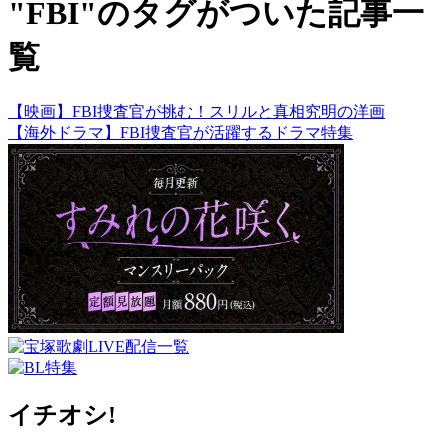
"FBI"のタグがついた記事一
覧
【映画】FBI捜査官が挑む！スリルと真相究明の洋画
【海外ドラマ】FBI捜査官が活躍するドラマ特集
イチオシ!