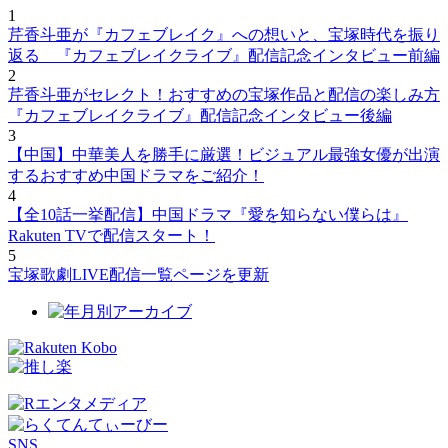
1
芹香斗亜が『カフェブレイク』への想いと、宝塚時代を振り
返る 『カフェブレイクライブ』配信記念インタビュー前編
2
芹香斗亜がセレクト！おすすめの宝塚作品と配信の楽しみ方
『カフェブレイクライブ』配信記念インタビュー後編
3
【中国】中華美人を勝手に厳選！ビジュアル最強女優が出演
するおすすめ中国ドラマをご紹介！
4
【全10話一挙配信】中国ドラマ『愛を知らない僕らは』
Rakuten TVで配信スタート！
5
宝塚歌劇LIVE配信一覧ページを更新
SNS