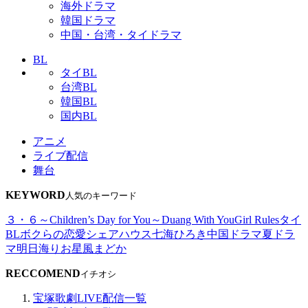
海外ドラマ
韓国ドラマ
中国・台湾・タイドラマ
BL
タイBL
台湾BL
韓国BL
国内BL
アニメ
ライブ配信
舞台
KEYWORD
人気のキーワード
３・６～Children’s Day for You～
Duang With You
Girl Rules
タイ
BL
ボクらの恋愛シェアハウス
七海ひろき
中国ドラマ
夏ドラ
マ
明日海りお
星風まどか
RECCOMEND
イチオシ
宝塚歌劇LIVE配信一覧