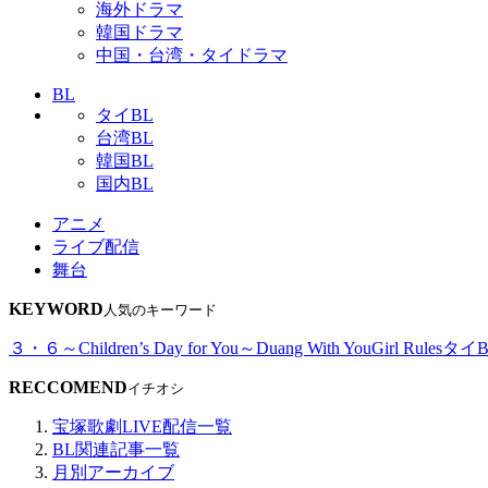
海外ドラマ
韓国ドラマ
中国・台湾・タイドラマ
BL
タイBL
台湾BL
韓国BL
国内BL
アニメ
ライブ配信
舞台
KEYWORD
人気のキーワード
３・６～Children’s Day for You～
Duang With You
Girl Rules
タイB
RECCOMEND
イチオシ
宝塚歌劇LIVE配信一覧
BL関連記事一覧
月別アーカイブ