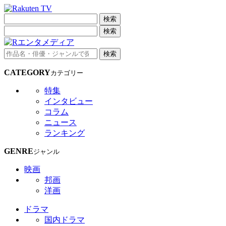
検索
検索
検索
CATEGORY
カテゴリー
特集
インタビュー
コラム
ニュース
ランキング
GENRE
ジャンル
映画
邦画
洋画
ドラマ
国内ドラマ