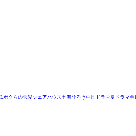
L
ボクらの恋愛シェアハウス
七海ひろき
中国ドラマ
夏ドラマ
明