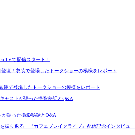
en TVで配信スタート！
が来日登壇！衣装で登場したトークショーの模様をレポート
ャストが語った撮影秘話とQ&A