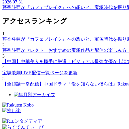
2026.07.31
芹香斗亜が『カフェブレイク』への想いと、宝塚時代を振り
アクセスランキング
1
芹香斗亜が『カフェブレイク』への想いと、宝塚時代を振り
2
芹香斗亜がセレクト！おすすめの宝塚作品と配信の楽しみ方
3
【中国】中華美人を勝手に厳選！ビジュアル最強女優が出演
4
宝塚歌劇LIVE配信一覧ページを更新
5
【全10話一挙配信】中国ドラマ『愛を知らない僕らは』Rakut