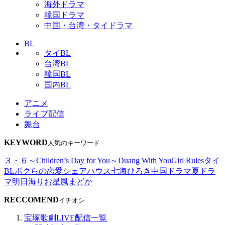
海外ドラマ
韓国ドラマ
中国・台湾・タイドラマ
BL
タイBL
台湾BL
韓国BL
国内BL
アニメ
ライブ配信
舞台
KEYWORD
人気のキーワード
３・６～Children’s Day for You～
Duang With You
Girl Rules
タイ
BL
ボクらの恋愛シェアハウス
七海ひろき
中国ドラマ
夏ドラ
マ
明日海りお
星風まどか
RECCOMEND
イチオシ
宝塚歌劇LIVE配信一覧