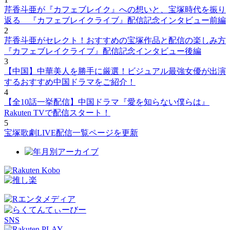
芹香斗亜が『カフェブレイク』への想いと、宝塚時代を振り
返る 『カフェブレイクライブ』配信記念インタビュー前編
2
芹香斗亜がセレクト！おすすめの宝塚作品と配信の楽しみ方
『カフェブレイクライブ』配信記念インタビュー後編
3
【中国】中華美人を勝手に厳選！ビジュアル最強女優が出演
するおすすめ中国ドラマをご紹介！
4
【全10話一挙配信】中国ドラマ『愛を知らない僕らは』
Rakuten TVで配信スタート！
5
宝塚歌劇LIVE配信一覧ページを更新
SNS