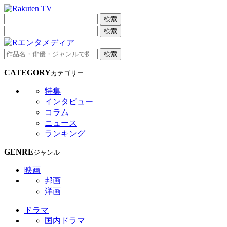
検索
検索
検索
CATEGORY
カテゴリー
特集
インタビュー
コラム
ニュース
ランキング
GENRE
ジャンル
映画
邦画
洋画
ドラマ
国内ドラマ