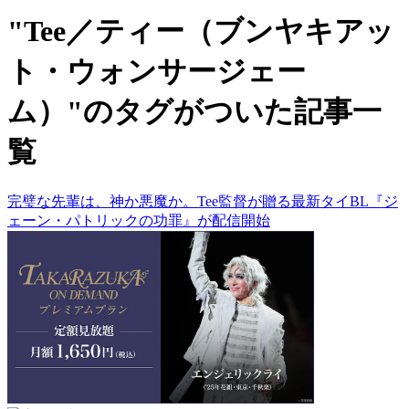
"Tee／ティー（ブンヤキアッ
ト・ウォンサージェー
ム）"のタグがついた記事一
覧
完璧な先輩は、神か悪魔か。Tee監督が贈る最新タイBL『ジ
ェーン・パトリックの功罪』が配信開始