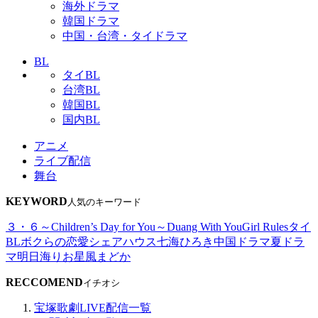
海外ドラマ
韓国ドラマ
中国・台湾・タイドラマ
BL
タイBL
台湾BL
韓国BL
国内BL
アニメ
ライブ配信
舞台
KEYWORD
人気のキーワード
３・６～Children’s Day for You～
Duang With You
Girl Rules
タイ
BL
ボクらの恋愛シェアハウス
七海ひろき
中国ドラマ
夏ドラ
マ
明日海りお
星風まどか
RECCOMEND
イチオシ
宝塚歌劇LIVE配信一覧