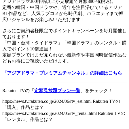
アジアドラマ300作品以上が見放題で月額880円(税込)。
定番の韓国・中国ドラマや、近年を注目浴びているアジア
BL作品など、人気ラブコメから時代劇、バラエティまで幅
広いジャンルをお楽しみいただけます！
さらにご契約者様限定でポイントキャンペーンを毎月開催し
ております！
「中国・台湾・タイドラマ」「韓国ドラマ」のレンタル・購
入でポイント10倍進呈！
定額プランではまだ見られない最新作や本国同時配信作品な
どもお得にご視聴いただけます。
「アジアドラマ・プレミアムチャンネル」の詳細はこちら
Rakuten TVの「
定額見放題プラン一覧
」をチェック！
https://news.tv.rakuten.co.jp/2024/06/rtv_est.html Rakuten TVの
「購入」作品とは？
https://news.tv.rakuten.co.jp/2024/05/rtv_rental.html Rakuten TVの
「レンタル」作品とは？