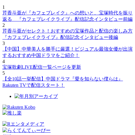
1
芹香斗亜が『カフェブレイク』への想いと、宝塚時代を振り
返る 『カフェブレイクライブ』配信記念インタビュー前編
2
芹香斗亜がセレクト！おすすめの宝塚作品と配信の楽しみ方
『カフェブレイクライブ』配信記念インタビュー後編
3
【中国】中華美人を勝手に厳選！ビジュアル最強女優が出演
するおすすめ中国ドラマをご紹介！
4
宝塚歌劇LIVE配信一覧ページを更新
5
【全10話一挙配信】中国ドラマ『愛を知らない僕らは』
Rakuten TVで配信スタート！