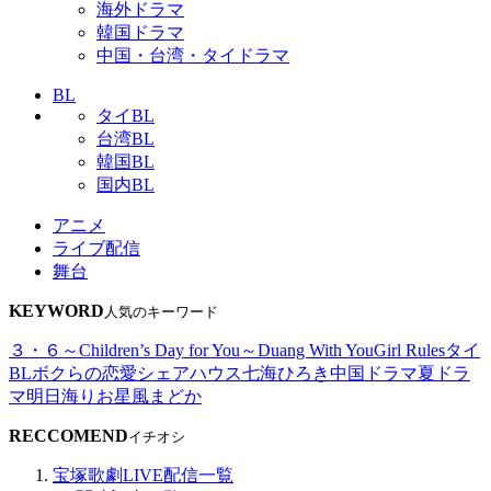
海外ドラマ
韓国ドラマ
中国・台湾・タイドラマ
BL
タイBL
台湾BL
韓国BL
国内BL
アニメ
ライブ配信
舞台
KEYWORD
人気のキーワード
３・６～Children’s Day for You～
Duang With You
Girl Rules
タイ
BL
ボクらの恋愛シェアハウス
七海ひろき
中国ドラマ
夏ドラ
マ
明日海りお
星風まどか
RECCOMEND
イチオシ
宝塚歌劇LIVE配信一覧