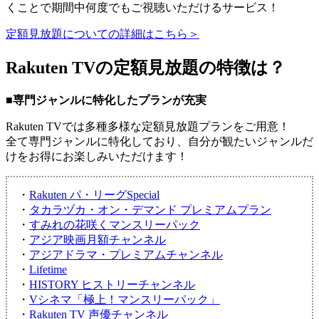
くことで期間中何度でもご視聴いただけるサービス！
定額見放題についての詳細はこちら＞
Rakuten TVの定額見放題の特徴は？
■専門ジャンルに特化したプランが充実
Rakuten TVでは多種多様な定額見放題プランをご用意！
全て専門ジャンルに特化しており、自分が観たいジャンルだ
けをお得にお楽しみいただけます！
・
Rakuten パ・リーグSpecial
・
タカラヅカ・オン・デマンド プレミアムプラン
・
すみれの花咲くマンスリーパック
・
アジア映画月額チャンネル
・
アジアドラマ・プレミアムチャンネル
・
Lifetime
・
HISTORY ヒストリーチャンネル
・
Vシネマ「極上！マンスリーパック」
・
Rakuten TV 声優チャンネル