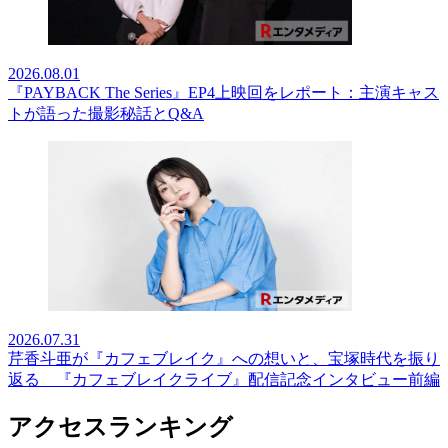
2026.08.01
『PAYBACK The Series』EP4上映回をレポート：主演キャス
トが語った撮影秘話とQ&A
2026.07.31
芹香斗亜が『カフェブレイク』への想いと、宝塚時代を振り
返る 『カフェブレイクライブ』配信記念インタビュー前編
アクセスランキング