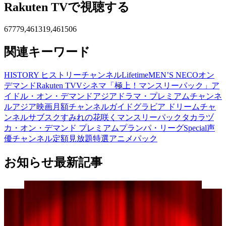
Rakuten TVで視聴する
67779,461319,461506
関連キーワード
HISTORY ヒストリーチャンネル
Lifetime
MEN’S NECOオン
デマンド
Rakuten TV
Vシネマ「極上！マンスリーパック」
ア
イドル・オン・デマンド
アジアドラマ・プレミアムチャンネ
ル
アジア映画月額チャンネル
ガイド
グラビア ドリームチャ
ンネル
サブスク
すみれの花咲くマンスリーパック
タカラヅ
カ・オン・デマンド プレミアムプラン
パ・リーグSpecial
声
優チャンネル
定額見放題
特選アニメパック
お知らせ最新記事