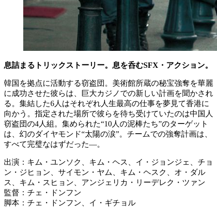
息詰まるトリックストーリー。息を呑むSFX・アクション。
韓国を拠点に活動する窃盗団。美術館所蔵の秘宝強奪を華麗
に成功させた彼らは、巨大カジノでの新しい計画を聞かされ
る。集結した6人はそれぞれ人生最高の仕事を夢見て香港に
向かう。指定された場所で彼らを待ち受けていたのは中国人
窃盗団の4人組。集められた“10人の泥棒たち”のターゲット
は、幻のダイヤモンド“太陽の涙”。チームでの強奪計画は、
すべて完璧なはずだった―。
出演：キム・ユンソク、キム・ヘス、イ・ジョンジェ、チョ
ン・ジヒョン、サイモン・ヤム、キム・ヘスク、オ・ダル
ス、キム・スヒョン、アンジェリカ・リーデレク・ツァン
監督：チェ・ドンフン
脚本：チェ・ドンフン、イ・ギチョル