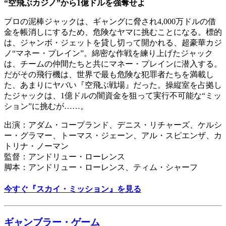
“空飛ぶカジノ”から1億ドルを強奪せよ
プロの泥棒ジャックは、ギャングに脅され4,000万ドルの借
金を帳消しにするため、危険なヤマに挑むことになる。標的
は、ジャンボ・ジェットを貸し切って開かれる、超豪華カジ
ノ“マネー・プレイン”。綿密な作戦を練り上げたジャック
は、チームの仲間たちと共にマネー・プレインに潜入する。
だがその飛行機は、世界で最も危険な犯罪者たちを満載し
た、あまりにヤバい『空飛ぶ戦場』だった。操縦室を占拠し
たジャックは、1億ドルの闇資金を狙って実行不可能な“ミッ
ション”に挑むが……。
出演：アダム・コープランド、デニス・リチャーズ、ケルシ
ー・グラマー、トーマス・ジェーン、アル・スピエンザ、カ
トリナ・ノーマン
監督：アンドリュー・ローレンス
脚本：アンドリュー・ローレンス、ティム・シャーフ
今すぐ『スカイ・ミッション』を見る
ギャンブラー・ゲーム