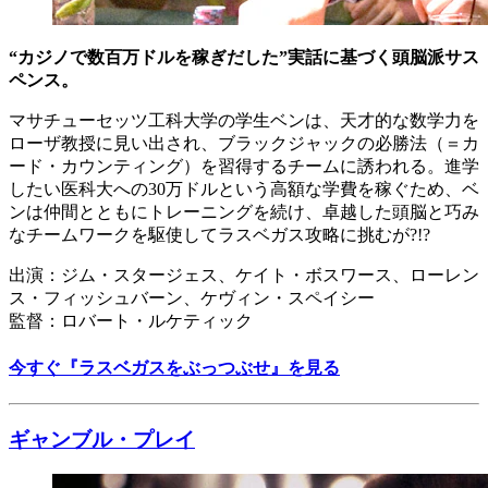
“カジノで数百万ドルを稼ぎだした”実話に基づく頭脳派サス
ペンス。
マサチューセッツ工科大学の学生ベンは、天才的な数学力を
ローザ教授に見い出され、ブラックジャックの必勝法（＝カ
ード・カウンティング）を習得するチームに誘われる。進学
したい医科大への30万ドルという高額な学費を稼ぐため、ベ
ンは仲間とともにトレーニングを続け、卓越した頭脳と巧み
なチームワークを駆使してラスベガス攻略に挑むが?!?
出演：ジム・スタージェス、ケイト・ボスワース、ローレン
ス・フィッシュバーン、ケヴィン・スペイシー
監督：ロバート・ルケティック
今すぐ『ラスベガスをぶっつぶせ』を見る
ギャンブル・プレイ