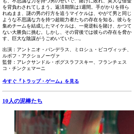
も、不思議な力を持つ男のせいで、賭けに敗れ、莫大な借金
を背負わされてしまう。返済期限は1週間。手がかりを得ら
れぬまま、謎の男の行方を追うマイケルは、やがて男と同じ
ような不思議な力を持つ超能力者たちの存在を知る。彼らを
集めチームを結成したマイケルは、一発逆転を賭け、かつて
ない大勝負に挑む。しかし、その背後では彼らの存在を脅か
す、巨大な陰謀がうごめいていた…。
出演：アントニオ・バンデラス、ミロシュ・ビコヴィッチ、
ルボフ・アクショノーヴァ
監督：アレクサンドル・ボグスラフスキー、フランチェス
コ・チンクェマーニ
今すぐ『トラップ・ゲーム』を見る
10人の泥棒たち