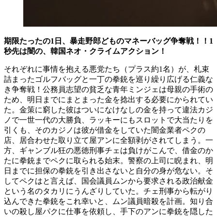
期限たったの1日、暴走野郎どものマネーバッグ争奪戦！！1
秒先は闇の、韓国ネオ・クライムアクション！
それぞれに事情を抱える悪党たち（プラス約1名）が、札束
詰まったゴルフバッグと一丁の拳銃を巡り繰り広げる仁義な
き争奪戦！公務員志望の貧乏な青年ミンジェは母親の手術の
ため、明日までにまとまった金を捻出する必要にかられてい
た。金策に窮した彼はついになけなしの金を持って違法カジ
ノで一世一代の大勝負、ラッキーにもスロットで大当たりを
引くも、そのカジノは彼が借金をしていた闇金業者ペクの
店、居合わせた取り立て屋アンに全額剥がされてしまう。一
方、ギャンブル狂の悪徳刑事チェは負けがこんで、借金のか
たに拳銃までペクに取られる始末。警察の上司に睨まれ、明
日までに担保の拳銃を引き出さないと自分の身が危ない。そ
してペクはと言えば、国会議員ムンから要求される政治献金
という名のタカリにうんざりしていた。チェ刑事から転がり
込んできた拳銃をこれ幸いと、ムン議員暗殺を計画。知り合
いの殺し屋パクに仕事を依頼し、手下のアンに拳銃を隠した