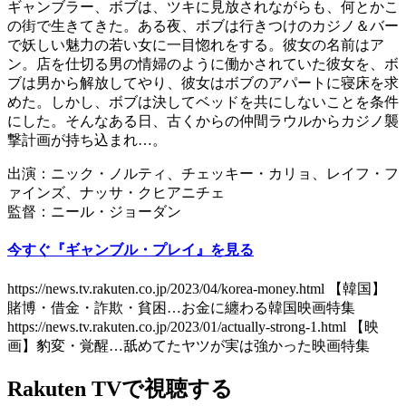
ギャンブラー、ボブは、ツキに見放されながらも、何とかこ
の街で生きてきた。ある夜、ボブは行きつけのカジノ＆バー
で妖しい魅力の若い女に一目惚れをする。彼女の名前はア
ン。店を仕切る男の情婦のように働かされていた彼女を、ボ
ブは男から解放してやり、彼女はボブのアパートに寝床を求
めた。しかし、ボブは決してベッドを共にしないことを条件
にした。そんなある日、古くからの仲間ラウルからカジノ襲
撃計画が持ち込まれ…。
出演：ニック・ノルティ、チェッキー・カリョ、レイフ・フ
ァインズ、ナッサ・クヒアニチェ
監督：ニール・ジョーダン
今すぐ『ギャンブル・プレイ』を見る
https://news.tv.rakuten.co.jp/2023/04/korea-money.html 【韓国】
賭博・借金・詐欺・貧困…お金に纏わる韓国映画特集
https://news.tv.rakuten.co.jp/2023/01/actually-strong-1.html 【映
画】豹変・覚醒…舐めてたヤツが実は強かった映画特集
Rakuten TVで視聴する