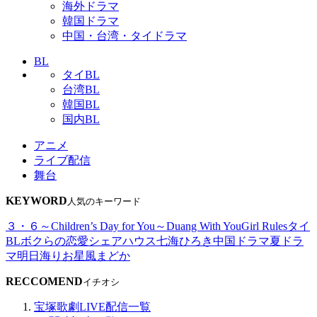
海外ドラマ
韓国ドラマ
中国・台湾・タイドラマ
BL
タイBL
台湾BL
韓国BL
国内BL
アニメ
ライブ配信
舞台
KEYWORD
人気のキーワード
３・６～Children’s Day for You～
Duang With You
Girl Rules
タイ
BL
ボクらの恋愛シェアハウス
七海ひろき
中国ドラマ
夏ドラ
マ
明日海りお
星風まどか
RECCOMEND
イチオシ
宝塚歌劇LIVE配信一覧