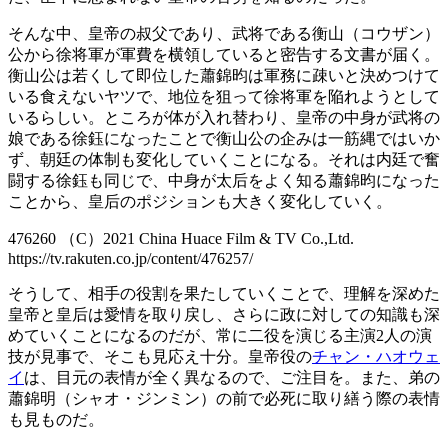
そんな中、皇帝の叔父であり、武将である衡山（コウザン）
公から徐将軍が軍費を横領していると密告する文書が届く。
衡山公は若くして即位した蕭錦昀は軍務に疎いと決めつけて
いる食えないヤツで、地位を狙って徐将軍を陥れようとして
いるらしい。ところが体が入れ替わり、皇帝の中身が武将の
娘である徐鈺になったことで衡山公の企みは一筋縄ではいか
ず、朝廷の体制も変化していくことになる。それは内廷で奮
闘する徐鈺も同じで、中身が太后をよく知る蕭錦昀になった
ことから、皇后のポジションも大きく変化していく。
476260 （C）2021 China Huace Film & TV Co.,Ltd.
https://tv.rakuten.co.jp/content/476257/
そうして、相手の役割を果たしていくことで、理解を深めた
皇帝と皇后は愛情を取り戻し、さらに政に対しての知識も深
めていくことになるのだが、常に二役を演じる主演2人の演
技が見事で、そこも見応え十分。皇帝役の
チャン・ハオウェ
イ
は、目元の表情が全く異なるので、ご注目を。また、弟の
蕭錦明（シャオ・ジンミン）の前で必死に取り繕う際の表情
も見ものだ。