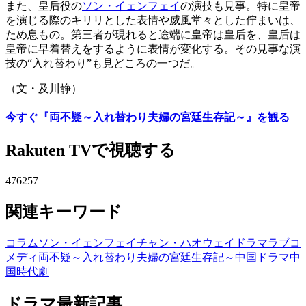
また、皇后役の
ソン・イェンフェイ
の演技も見事。特に皇帝
を演じる際のキリリとした表情や威風堂々とした佇まいは、
ため息もの。第三者が現れると途端に皇帝は皇后を、皇后は
皇帝に早着替えをするように表情が変化する。その見事な演
技の“入れ替わり”も見どころの一つだ。
（文・及川静）
今すぐ『両不疑～入れ替わり夫婦の宮廷生存記～』を観る
Rakuten TVで視聴する
476257
関連キーワード
コラム
ソン・イェンフェイ
チャン・ハオウェイ
ドラマ
ラブコ
メディ
両不疑～入れ替わり夫婦の宮廷生存記～
中国ドラマ
中
国時代劇
ドラマ最新記事