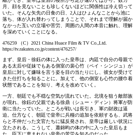
離ができ、皇帝は皇后の寝所から足が遠のくばかり。数カ
月、顔を見ないことも珍しくないほどに関係性は冷え切って
いた。そんな矢先の日食の日、2人はひょんなことから池に
落ち、体が入れ替わってしまうことで、それまで理解が届か
なかった互いの立場や苦労、周囲の人間の本音に触れ、理解
を深めていくことになる。
476259 （C）2021 China Huace Film & TV Co.,Ltd.
https://tv.rakuten.co.jp/content/476257/
まず、皇后・徐鈺の体に入った皇帝は、内廷で自分の母親で
ある太后や従妹でもある側室の裴心竹（ペイ・シンジュ）が
皇后に対して嫌味を言う姿を目の当たりにし、彼女が受けて
きた仕打ちを知ることに。加えて、他の側室も心竹の腰巾着
状態であることを知り、考えを改めていく。
一方、朝廷でも不穏な空気が流れていた。北境を狙う敵部族
が現れ、徐鈺の父親である徐鼎（シュー・ディン）将軍が防
衛に当たっていた。ところが戦いは長引き、軍の財政は逼
迫。仕方なく、朝廷で皇帝に兵糧の追加を依頼するも、武将
らと不仲だった文官たちに猛反発され、皇帝は厳しい状況に
立たされる。こうして、蕭錦昀の体の中に入った皇后もま
た、臣下に恵まれない皇帝の苦労を知るのだった。