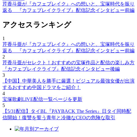
芹香斗亜が『カフェブレイク』への想いと、宝塚時代を振り
返る 『カフェブレイクライブ』配信記念インタビュー前編
アクセスランキング
1
芹香斗亜が『カフェブレイク』への想いと、宝塚時代を振り
返る 『カフェブレイクライブ』配信記念インタビュー前編
2
芹香斗亜がセレクト！おすすめの宝塚作品と配信の楽しみ方
『カフェブレイクライブ』配信記念インタビュー後編
3
【中国】中華美人を勝手に厳選！ビジュアル最強女優が出演
するおすすめ中国ドラマをご紹介！
4
宝塚歌劇LIVE配信一覧ページを更新
5
【5/31配信】タイBL『PAYBACK The Series』日タイ同時配
信開始！復讐を誓う青年と冷徹なCEOの危険な取引