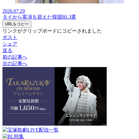
2026.07.29
タイから客演を迎えた韓国BL3選
URLをコピー
リンクがクリップボードにコピーされました
ポスト
シェア
送る
前の記事へ
次の記事へ