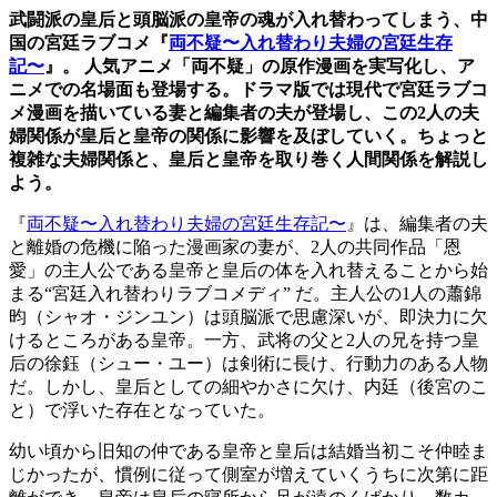
武闘派の皇后と頭脳派の皇帝の魂が入れ替わってしまう、中
国の宮廷ラブコメ『
両不疑〜入れ替わり夫婦の宮廷生存
記〜
』。 人気アニメ「両不疑」の原作漫画を実写化し、ア
ニメでの名場面も登場する。ドラマ版では現代で宮廷ラブコ
メ漫画を描いている妻と編集者の夫が登場し、この2人の夫
婦関係が皇后と皇帝の関係に影響を及ぼしていく。ちょっと
複雑な夫婦関係と、皇后と皇帝を取り巻く人間関係を解説し
よう。
『
両不疑〜入れ替わり夫婦の宮廷生存記〜
』は、編集者の夫
と離婚の危機に陥った漫画家の妻が、2人の共同作品「恩
愛」の主人公である皇帝と皇后の体を入れ替えることから始
まる“宮廷入れ替わりラブコメディ” だ。主人公の1人の蕭錦
昀（シャオ・ジンユン）は頭脳派で思慮深いが、即決力に欠
けるところがある皇帝。一方、武将の父と2人の兄を持つ皇
后の徐鈺（シュー・ユー）は剣術に長け、行動力のある人物
だ。しかし、皇后としての細やかさに欠け、内廷（後宮のこ
と）で浮いた存在となっていた。
幼い頃から旧知の仲である皇帝と皇后は結婚当初こそ仲睦ま
じかったが、慣例に従って側室が増えていくうちに次第に距