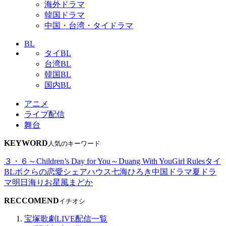
海外ドラマ
韓国ドラマ
中国・台湾・タイドラマ
BL
タイBL
台湾BL
韓国BL
国内BL
アニメ
ライブ配信
舞台
KEYWORD
人気のキーワード
３・６～Children’s Day for You～
Duang With You
Girl Rules
タイ
BL
ボクらの恋愛シェアハウス
七海ひろき
中国ドラマ
夏ドラ
マ
明日海りお
星風まどか
RECCOMEND
イチオシ
宝塚歌劇LIVE配信一覧