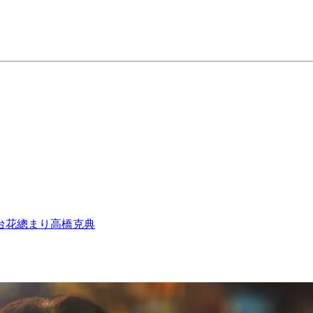
台
花總まり
高橋克典