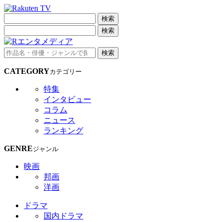
検索
検索
検索
CATEGORY
カテゴリー
特集
インタビュー
コラム
ニュース
ランキング
GENRE
ジャンル
映画
邦画
洋画
ドラマ
国内ドラマ