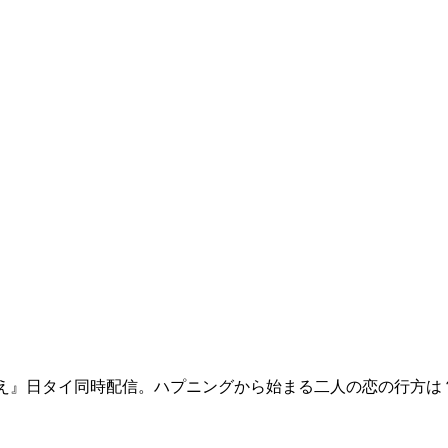
で届く犬の遠吠え』日タイ同時配信。ハプニングから始まる二人の恋の行方は