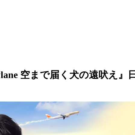
nd A Plane 空まで届く犬の