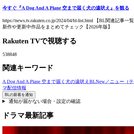
今すぐ『A Dog And A Plane 空まで届く犬の遠吠え』を観る
https://news.tv.rakuten.co.jp/2024/04/bl-list.htm
新作や更新中作品をまとめてチェック【2026年版】
Rakuten TVで視聴する
538848
関連キーワード
A Dog And A Plane 空まで届く犬の遠吠え
BL
New／ニュー（
マ
配信情報
BL
の新着を通知
通知が届かない場合・設定の確認
ドラマ最新記事