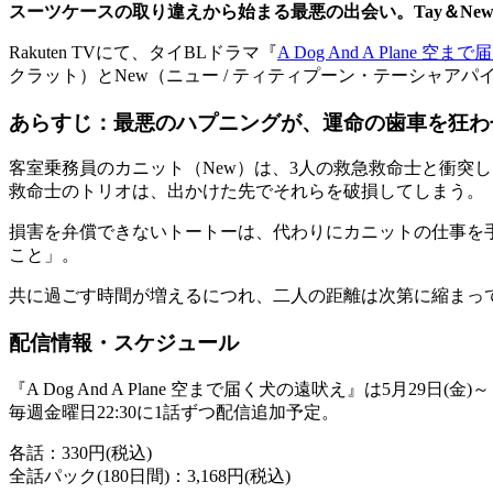
スーツケースの取り違えから始まる最悪の出会い。Tay＆N
Rakuten TVにて、タイBLドラマ『
A Dog And A Plane 
クラット）とNew（ニュー / ティティプーン・テーシャ
あらすじ：最悪のハプニングが、運命の歯車を狂わ
客室乗務員のカニット（New）は、3人の救急救命士と衝突
救命士のトリオは、出かけた先でそれらを破損してしまう。
損害を弁償できないトートーは、代わりにカニットの仕事を
こと」。
共に過ごす時間が増えるにつれ、二人の距離は次第に縮まっ
配信情報・スケジュール
『A Dog And A Plane 空まで届く犬の遠吠え』は5月29日(金)
毎週金曜日22:30に1話ずつ配信追加予定。
各話：330円(税込)
全話パック(180日間)：3,168円(税込)