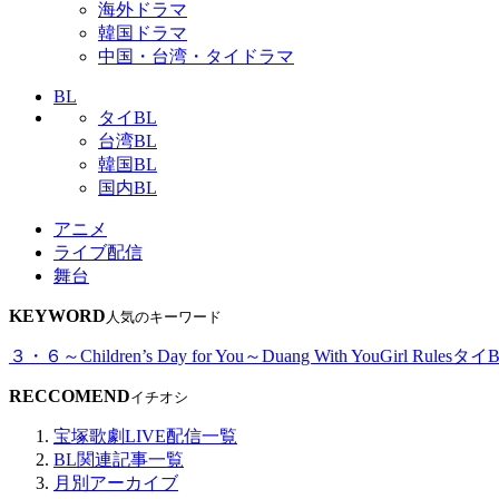
海外ドラマ
韓国ドラマ
中国・台湾・タイドラマ
BL
タイBL
台湾BL
韓国BL
国内BL
アニメ
ライブ配信
舞台
KEYWORD
人気のキーワード
３・６～Children’s Day for You～
Duang With You
Girl Rules
タイB
RECCOMEND
イチオシ
宝塚歌劇LIVE配信一覧
BL関連記事一覧
月別アーカイブ