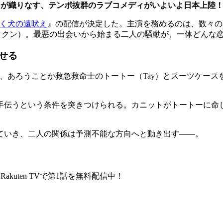
ewが織りなす、テンポ抜群のラブコメディがいよいよ日本上陸
空まで届く犬の遠吠え
』の配信が決定した。主演を務めるのは、数々の名
アパイクン）。最悪の出会いから始まる二人の騒動が、一体どんな
せる
し、あろうことか救急救命士のトートー（Tay）とスーツケー
手伝うという条件を突きつけられる。カニットがトートーに命
ていき、二人の関係は予測不能な方向へと動き出す――。
～ Rakuten TVで第1話を無料配信中！