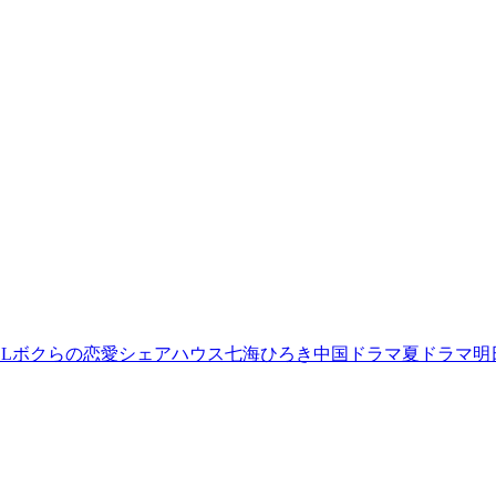
L
ボクらの恋愛シェアハウス
七海ひろき
中国ドラマ
夏ドラマ
明