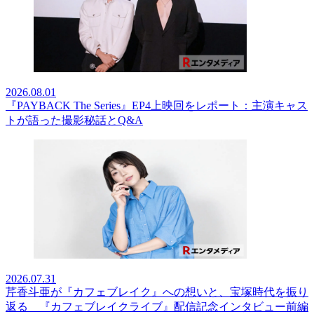
2026.08.01
『PAYBACK The Series』EP4上映回をレポート：主演キャス
トが語った撮影秘話とQ&A
2026.07.31
芹香斗亜が『カフェブレイク』への想いと、宝塚時代を振り
返る 『カフェブレイクライブ』配信記念インタビュー前編