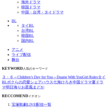
海外ドラマ
韓国ドラマ
中国・台湾・タイドラマ
BL
タイBL
台湾BL
韓国BL
国内BL
アニメ
ライブ配信
舞台
KEYWORD
人気のキーワード
３・６～Children’s Day for You～
Duang With You
Girl Rules
タイ
BL
ボクらの恋愛シェアハウス
七海ひろき
中国ドラマ
夏ドラ
マ
明日海りお
星風まどか
RECCOMEND
イチオシ
宝塚歌劇LIVE配信一覧