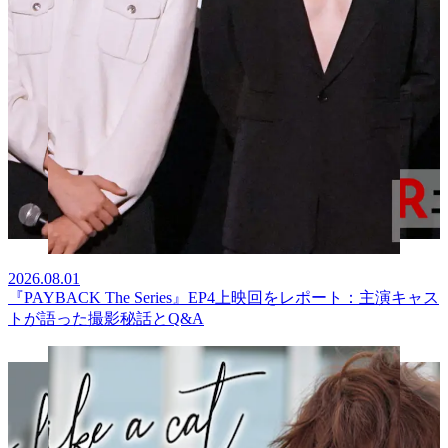
2026.08.01
『PAYBACK The Series』EP4上映回をレポート：主演キャス
トが語った撮影秘話とQ&A