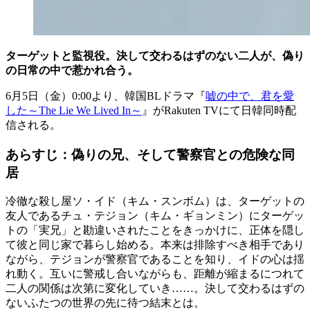
ターゲットと監視役。決して交わるはずのない二人が、偽り
の日常の中で惹かれ合う。
6月5日（金）0:00より、韓国BLドラマ『
嘘の中で、君を愛
した～The Lie We Lived In～
』がRakuten TVにて日韓同時配
信される。
あらすじ：偽りの兄、そして警察官との危険な同
居
冷徹な殺し屋ソ・イド（キム・スンボム）は、ターゲットの
友人であるチュ・テジョン（キム・ギョンミン）にターゲッ
トの「実兄」と勘違いされたことをきっかけに、正体を隠し
て彼と同じ家で暮らし始める。本来は排除すべき相手であり
ながら、テジョンが警察官であることを知り、イドの心は揺
れ動く。互いに警戒し合いながらも、距離が縮まるにつれて
二人の関係は次第に変化していき……。決して交わるはずの
ないふたつの世界の先に待つ結末とは。