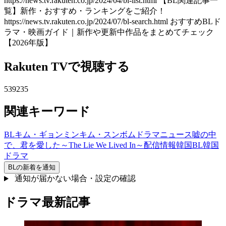
https://news.tv.rakuten.co.jp/2024/04/bl-list.html 【BL関連記事一
覧】新作・おすすめ・ランキングをご紹介！
https://news.tv.rakuten.co.jp/2024/07/bl-search.html おすすめBLド
ラマ・映画ガイド｜新作や更新中作品をまとめてチェック
【2026年版】
Rakuten TVで視聴する
539235
関連キーワード
BL
キム・ギョンミン
キム・スンボム
ドラマ
ニュース
嘘の中
で、君を愛した～The Lie We Lived In～
配信情報
韓国BL
韓国
ドラマ
BL
の新着を通知
通知が届かない場合・設定の確認
ドラマ最新記事