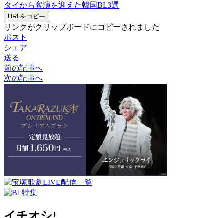
タイから客演を迎えた韓国BL3選
URLをコピー
リンクがクリップボードにコピーされました
ポスト
シェア
送る
前の記事へ
次の記事へ
イチオシ!