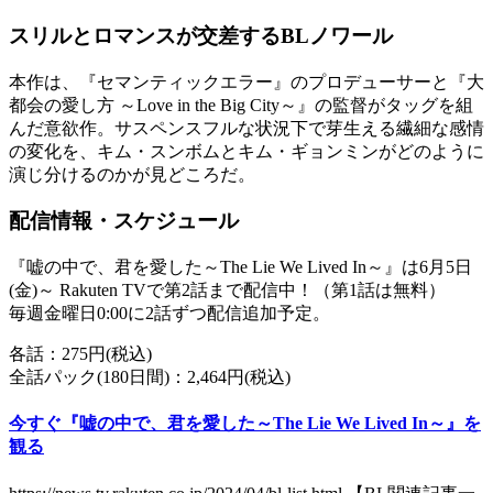
スリルとロマンスが交差するBLノワール
本作は、『セマンティックエラー』のプロデューサーと『大
都会の愛し方 ～Love in the Big City～』の監督がタッグを組
んだ意欲作。サスペンスフルな状況下で芽生える繊細な感情
の変化を、キム・スンボムとキム・ギョンミンがどのように
演じ分けるのかが見どころだ。
配信情報・スケジュール
『嘘の中で、君を愛した～The Lie We Lived In～』は6月5日
(金)～ Rakuten TVで第2話まで配信中！（第1話は無料）
毎週金曜日0:00に2話ずつ配信追加予定。
各話：275円(税込)
全話パック(180日間)：2,464円(税込)
今すぐ『嘘の中で、君を愛した～The Lie We Lived In～』を
観る