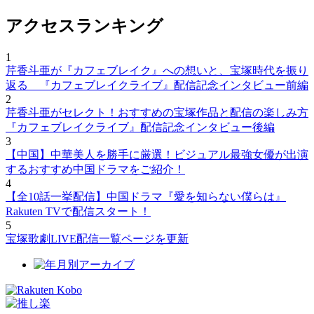
アクセスランキング
1
芹香斗亜が『カフェブレイク』への想いと、宝塚時代を振り
返る 『カフェブレイクライブ』配信記念インタビュー前編
2
芹香斗亜がセレクト！おすすめの宝塚作品と配信の楽しみ方
『カフェブレイクライブ』配信記念インタビュー後編
3
【中国】中華美人を勝手に厳選！ビジュアル最強女優が出演
するおすすめ中国ドラマをご紹介！
4
【全10話一挙配信】中国ドラマ『愛を知らない僕らは』
Rakuten TVで配信スタート！
5
宝塚歌劇LIVE配信一覧ページを更新