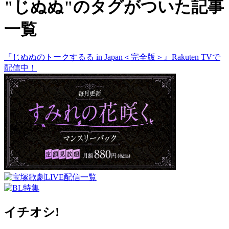
"じぬぬ"のタグがついた記事
一覧
『じぬぬのトークするる in Japan＜完全版＞』Rakuten TVで
配信中！
イチオシ!