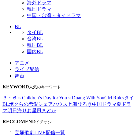
海外ドラマ
韓国ドラマ
中国・台湾・タイドラマ
BL
タイBL
台湾BL
韓国BL
国内BL
アニメ
ライブ配信
舞台
KEYWORD
人気のキーワード
３・６～Children’s Day for You～
Duang With You
Girl Rules
タイ
BL
ボクらの恋愛シェアハウス
七海ひろき
中国ドラマ
夏ドラ
マ
明日海りお
星風まどか
RECCOMEND
イチオシ
宝塚歌劇LIVE配信一覧