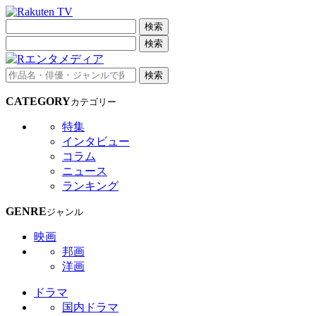
検索
検索
検索
CATEGORY
カテゴリー
特集
インタビュー
コラム
ニュース
ランキング
GENRE
ジャンル
映画
邦画
洋画
ドラマ
国内ドラマ