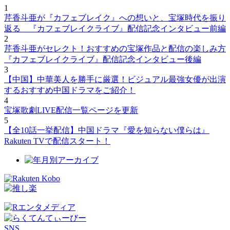
1
芹香斗亜が『カフェブレイク』への想いと、宝塚時代を振り
返る 『カフェブレイクライブ』配信記念インタビュー前編
2
芹香斗亜がセレクト！おすすめの宝塚作品と配信の楽しみ方
『カフェブレイクライブ』配信記念インタビュー後編
3
【中国】中華美人を勝手に厳選！ビジュアル最強女優が出演
するおすすめ中国ドラマをご紹介！
4
宝塚歌劇LIVE配信一覧ページを更新
5
【全10話一挙配信】中国ドラマ『愛を知らない僕らは』
Rakuten TVで配信スタート！
SNS