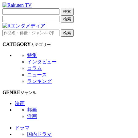
検索
検索
検索
CATEGORY
カテゴリー
特集
インタビュー
コラム
ニュース
ランキング
GENRE
ジャンル
映画
邦画
洋画
ドラマ
国内ドラマ