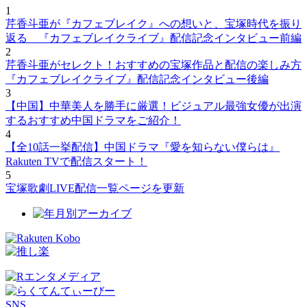
1
芹香斗亜が『カフェブレイク』への想いと、宝塚時代を振り
返る 『カフェブレイクライブ』配信記念インタビュー前編
2
芹香斗亜がセレクト！おすすめの宝塚作品と配信の楽しみ方
『カフェブレイクライブ』配信記念インタビュー後編
3
【中国】中華美人を勝手に厳選！ビジュアル最強女優が出演
するおすすめ中国ドラマをご紹介！
4
【全10話一挙配信】中国ドラマ『愛を知らない僕らは』
Rakuten TVで配信スタート！
5
宝塚歌劇LIVE配信一覧ページを更新
SNS