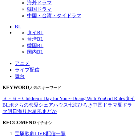
海外ドラマ
韓国ドラマ
中国・台湾・タイドラマ
BL
タイBL
台湾BL
韓国BL
国内BL
アニメ
ライブ配信
舞台
KEYWORD
人気のキーワード
３・６～Children’s Day for You～
Duang With You
Girl Rules
タイ
BL
ボクらの恋愛シェアハウス
七海ひろき
中国ドラマ
夏ドラ
マ
明日海りお
星風まどか
RECCOMEND
イチオシ
宝塚歌劇LIVE配信一覧