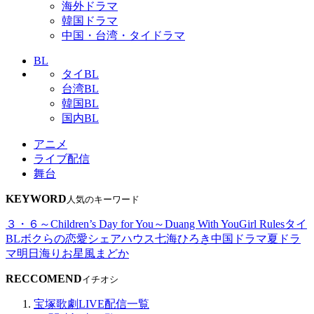
海外ドラマ
韓国ドラマ
中国・台湾・タイドラマ
BL
タイBL
台湾BL
韓国BL
国内BL
アニメ
ライブ配信
舞台
KEYWORD
人気のキーワード
３・６～Children’s Day for You～
Duang With You
Girl Rules
タイ
BL
ボクらの恋愛シェアハウス
七海ひろき
中国ドラマ
夏ドラ
マ
明日海りお
星風まどか
RECCOMEND
イチオシ
宝塚歌劇LIVE配信一覧