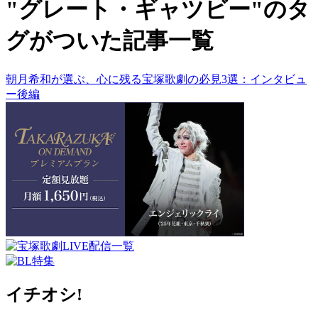
"グレート・ギャツビー"のタ
グがついた記事一覧
朝月希和が選ぶ、心に残る宝塚歌劇の必見3選：インタビュ
ー後編
イチオシ!