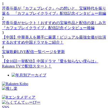
1
芹香斗亜が『カフェブレイク』への想いと、宝塚時代を振り
返る 『カフェブレイクライブ』配信記念インタビュー前編
2
芹香斗亜がセレクト！おすすめの宝塚作品と配信の楽しみ方
『カフェブレイクライブ』配信記念インタビュー後編
3
【中国】中華美人を勝手に厳選！ビジュアル最強女優が出演
するおすすめ中国ドラマをご紹介！
4
宝塚歌劇LIVE配信一覧ページを更新
5
【全10話一挙配信】中国ドラマ『愛を知らない僕らは』
Rakuten TVで配信スタート！
SNS