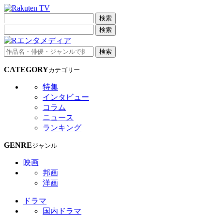
検索
検索
検索
CATEGORY
カテゴリー
特集
インタビュー
コラム
ニュース
ランキング
GENRE
ジャンル
映画
邦画
洋画
ドラマ
国内ドラマ