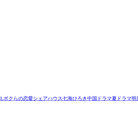
L
ボクらの恋愛シェアハウス
七海ひろき
中国ドラマ
夏ドラマ
明