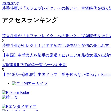
2026.07.31
芹香斗亜が『カフェブレイク』への想いと、宝塚時代を振り
アクセスランキング
1
芹香斗亜が『カフェブレイク』への想いと、宝塚時代を振り
2
芹香斗亜がセレクト！おすすめの宝塚作品と配信の楽しみ方
3
【中国】中華美人を勝手に厳選！ビジュアル最強女優が出演
4
宝塚歌劇LIVE配信一覧ページを更新
5
【全10話一挙配信】中国ドラマ『愛を知らない僕らは』Rakut