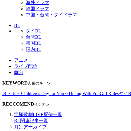
海外ドラマ
韓国ドラマ
中国・台湾・タイドラマ
BL
タイBL
台湾BL
韓国BL
国内BL
アニメ
ライブ配信
舞台
KEYWORD
人気のキーワード
３・６～Children’s Day for You～
Duang With You
Girl Rules
タイB
RECCOMEND
イチオシ
宝塚歌劇LIVE配信一覧
BL関連記事一覧
月別アーカイブ