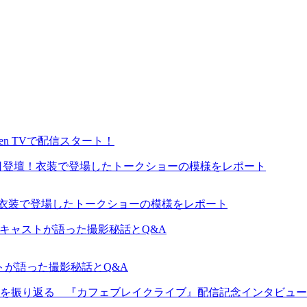
en TVで配信スタート！
が来日登壇！衣装で登場したトークショーの模様をレポート
ャストが語った撮影秘話とQ&A