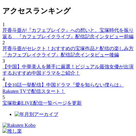
アクセスランキング
1
芹香斗亜が『カフェブレイク』への想いと、宝塚時代を振り
返る 『カフェブレイクライブ』配信記念インタビュー前編
2
芹香斗亜がセレクト！おすすめの宝塚作品と配信の楽しみ方
『カフェブレイクライブ』配信記念インタビュー後編
3
【中国】中華美人を勝手に厳選！ビジュアル最強女優が出演
するおすすめ中国ドラマをご紹介！
4
【全10話一挙配信】中国ドラマ『愛を知らない僕らは』
Rakuten TVで配信スタート！
5
宝塚歌劇LIVE配信一覧ページを更新