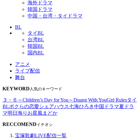
海外ドラマ
韓国ドラマ
中国・台湾・タイドラマ
BL
タイBL
台湾BL
韓国BL
国内BL
アニメ
ライブ配信
舞台
KEYWORD
人気のキーワード
３・６～Children’s Day for You～
Duang With You
Girl Rules
タイ
BL
ボクらの恋愛シェアハウス
七海ひろき
中国ドラマ
夏ドラ
マ
明日海りお
星風まどか
RECCOMEND
イチオシ
宝塚歌劇LIVE配信一覧