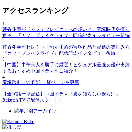
アクセスランキング
1
芹香斗亜が『カフェブレイク』への想いと、宝塚時代を振り
返る 『カフェブレイクライブ』配信記念インタビュー前編
2
芹香斗亜がセレクト！おすすめの宝塚作品と配信の楽しみ方
『カフェブレイクライブ』配信記念インタビュー後編
3
【中国】中華美人を勝手に厳選！ビジュアル最強女優が出演
するおすすめ中国ドラマをご紹介！
4
宝塚歌劇LIVE配信一覧ページを更新
5
【全10話一挙配信】中国ドラマ『愛を知らない僕らは』
Rakuten TVで配信スタート！