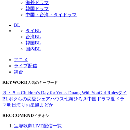
海外ドラマ
韓国ドラマ
中国・台湾・タイドラマ
BL
タイBL
台湾BL
韓国BL
国内BL
アニメ
ライブ配信
舞台
KEYWORD
人気のキーワード
３・６～Children’s Day for You～
Duang With You
Girl Rules
タイ
BL
ボクらの恋愛シェアハウス
七海ひろき
中国ドラマ
夏ドラ
マ
明日海りお
星風まどか
RECCOMEND
イチオシ
宝塚歌劇LIVE配信一覧