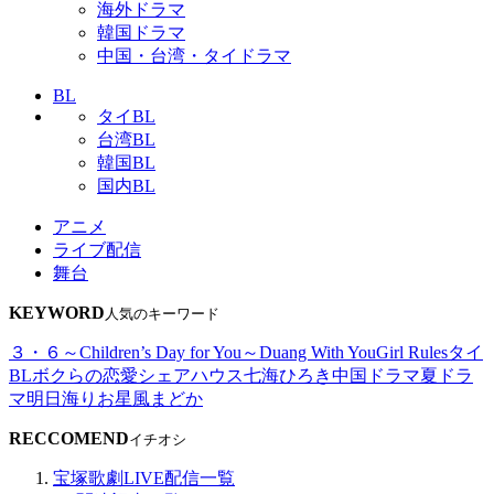
海外ドラマ
韓国ドラマ
中国・台湾・タイドラマ
BL
タイBL
台湾BL
韓国BL
国内BL
アニメ
ライブ配信
舞台
KEYWORD
人気のキーワード
３・６～Children’s Day for You～
Duang With You
Girl Rules
タイ
BL
ボクらの恋愛シェアハウス
七海ひろき
中国ドラマ
夏ドラ
マ
明日海りお
星風まどか
RECCOMEND
イチオシ
宝塚歌劇LIVE配信一覧