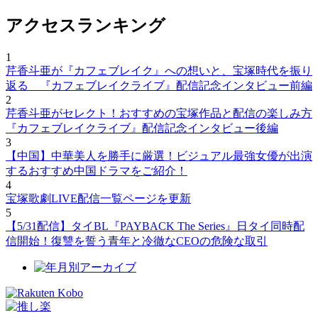
アクセスランキング
1
芹香斗亜が『カフェブレイク』への想いと、宝塚時代を振り
返る 『カフェブレイクライブ』配信記念インタビュー前編
2
芹香斗亜がセレクト！おすすめの宝塚作品と配信の楽しみ方
『カフェブレイクライブ』配信記念インタビュー後編
3
【中国】中華美人を勝手に厳選！ビジュアル最強女優が出演
するおすすめ中国ドラマをご紹介！
4
宝塚歌劇LIVE配信一覧ページを更新
5
【5/31配信】タイBL『PAYBACK The Series』日タイ同時配
信開始！復讐を誓う青年と冷徹なCEOの危険な取引