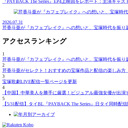
『PAYBACK The Series』EP4上映回をレポート：主演キ
2026.07.31
芹香斗亜が『カフェブレイク』への想いと、宝塚時代を振り
アクセスランキング
1
芹香斗亜が『カフェブレイク』への想いと、宝塚時代を振り
2
芹香斗亜がセレクト！おすすめの宝塚作品と配信の楽しみ方
3
宝塚歌劇LIVE配信一覧ページを更新
4
【中国】中華美人を勝手に厳選！ビジュアル最強女優が出演
5
【5/31配信】タイBL『PAYBACK The Series』日タ