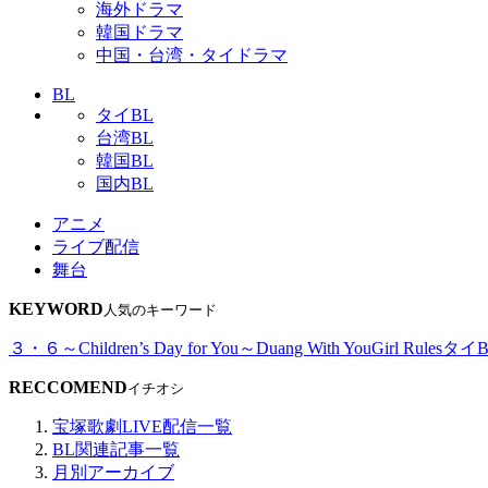
海外ドラマ
韓国ドラマ
中国・台湾・タイドラマ
BL
タイBL
台湾BL
韓国BL
国内BL
アニメ
ライブ配信
舞台
KEYWORD
人気のキーワード
３・６～Children’s Day for You～
Duang With You
Girl Rules
タイB
RECCOMEND
イチオシ
宝塚歌劇LIVE配信一覧
BL関連記事一覧
月別アーカイブ