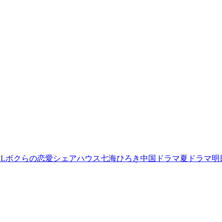
L
ボクらの恋愛シェアハウス
七海ひろき
中国ドラマ
夏ドラマ
明