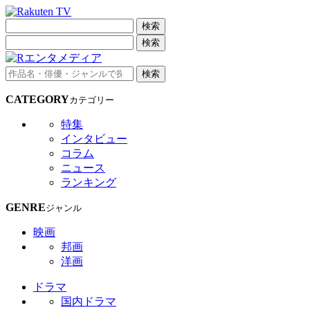
検索
検索
検索
CATEGORY
カテゴリー
特集
インタビュー
コラム
ニュース
ランキング
GENRE
ジャンル
映画
邦画
洋画
ドラマ
国内ドラマ