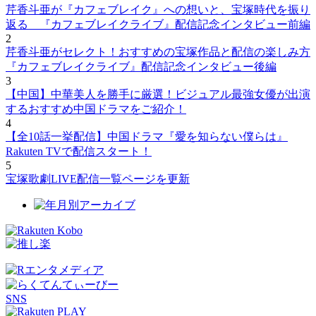
芹香斗亜が『カフェブレイク』への想いと、宝塚時代を振り
返る 『カフェブレイクライブ』配信記念インタビュー前編
2
芹香斗亜がセレクト！おすすめの宝塚作品と配信の楽しみ方
『カフェブレイクライブ』配信記念インタビュー後編
3
【中国】中華美人を勝手に厳選！ビジュアル最強女優が出演
するおすすめ中国ドラマをご紹介！
4
【全10話一挙配信】中国ドラマ『愛を知らない僕らは』
Rakuten TVで配信スタート！
5
宝塚歌劇LIVE配信一覧ページを更新
SNS