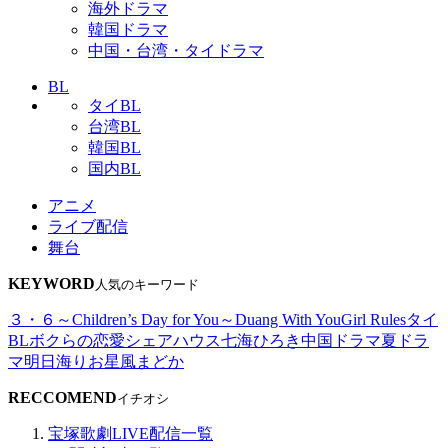
海外ドラマ
韓国ドラマ
中国・台湾・タイドラマ
BL
タイBL
台湾BL
韓国BL
国内BL
アニメ
ライブ配信
舞台
KEYWORD
人気のキーワード
３・６～Children’s Day for You～
Duang With You
Girl Rules
タイ
BL
ボクらの恋愛シェアハウス
七海ひろき
中国ドラマ
夏ドラ
マ
明日海りお
星風まどか
RECCOMEND
イチオシ
宝塚歌劇LIVE配信一覧