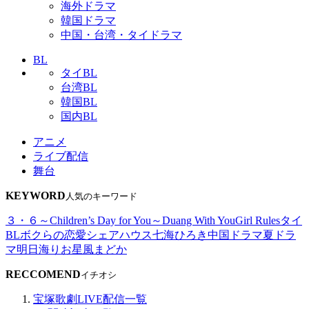
海外ドラマ
韓国ドラマ
中国・台湾・タイドラマ
BL
タイBL
台湾BL
韓国BL
国内BL
アニメ
ライブ配信
舞台
KEYWORD
人気のキーワード
３・６～Children’s Day for You～
Duang With You
Girl Rules
タイ
BL
ボクらの恋愛シェアハウス
七海ひろき
中国ドラマ
夏ドラ
マ
明日海りお
星風まどか
RECCOMEND
イチオシ
宝塚歌劇LIVE配信一覧