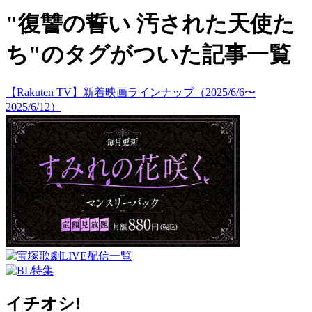
"復讐の誓い 汚された天使た
ち"のタグがついた記事一覧
【Rakuten TV】新着映画ラインナップ（2025/6/6〜
2025/6/12）
イチオシ!