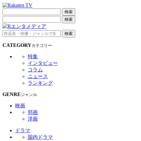
検索
検索
検索
CATEGORY
カテゴリー
特集
インタビュー
コラム
ニュース
ランキング
GENRE
ジャンル
映画
邦画
洋画
ドラマ
国内ドラマ