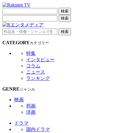
検索
検索
検索
CATEGORY
カテゴリー
特集
インタビュー
コラム
ニュース
ランキング
GENRE
ジャンル
映画
邦画
洋画
ドラマ
国内ドラマ