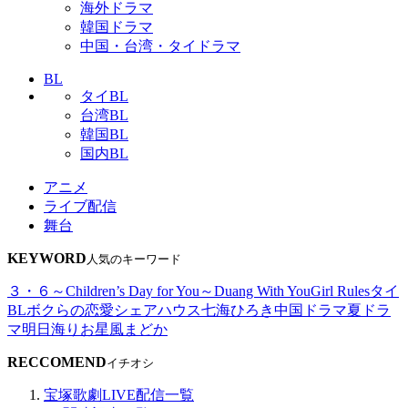
海外ドラマ
韓国ドラマ
中国・台湾・タイドラマ
BL
タイBL
台湾BL
韓国BL
国内BL
アニメ
ライブ配信
舞台
KEYWORD
人気のキーワード
３・６～Children’s Day for You～
Duang With You
Girl Rules
タイ
BL
ボクらの恋愛シェアハウス
七海ひろき
中国ドラマ
夏ドラ
マ
明日海りお
星風まどか
RECCOMEND
イチオシ
宝塚歌劇LIVE配信一覧