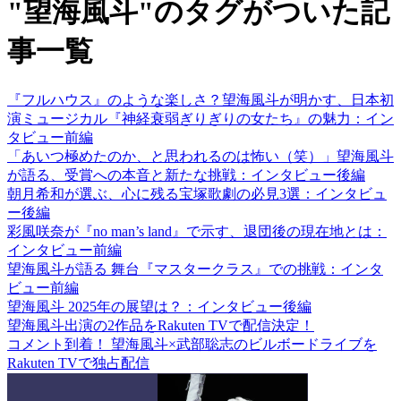
"望海風斗"のタグがついた記
事一覧
『フルハウス』のような楽しさ？望海風斗が明かす、日本初
演ミュージカル『神経衰弱ぎりぎりの女たち』の魅力：イン
タビュー前編
「あいつ極めたのか、と思われるのは怖い（笑）」望海風斗
が語る、受賞への本音と新たな挑戦：インタビュー後編
朝月希和が選ぶ、心に残る宝塚歌劇の必見3選：インタビュ
ー後編
彩風咲奈が『no man’s land』で示す、退団後の現在地とは：
インタビュー前編
望海風斗が語る 舞台『マスタークラス』での挑戦：インタ
ビュー前編
望海風斗 2025年の展望は？：インタビュー後編
望海風斗出演の2作品をRakuten TVで配信決定！
コメント到着！ 望海風斗×武部聡志のビルボードライブを
Rakuten TVで独占配信