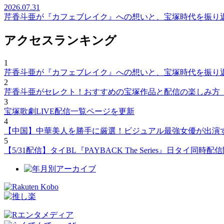
2026.07.31
芹香斗亜が『カフェブレイク』への想いと、宝塚時代を振り
アクセスランキング
1
芹香斗亜が『カフェブレイク』への想いと、宝塚時代を振り
2
芹香斗亜がセレクト！おすすめの宝塚作品と配信の楽しみ方
3
宝塚歌劇LIVE配信一覧ページを更新
4
【中国】中華美人を勝手に厳選！ビジュアル最強女優が出演
5
【5/31配信】タイBL『PAYBACK The Series』日タ