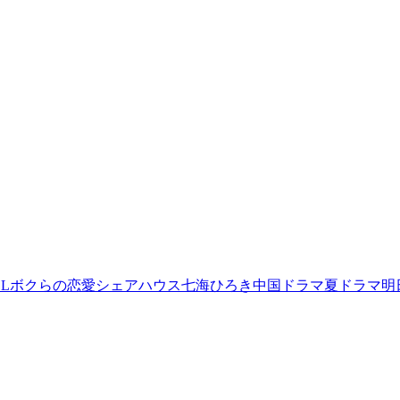
L
ボクらの恋愛シェアハウス
七海ひろき
中国ドラマ
夏ドラマ
明