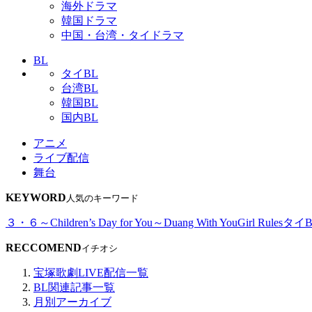
海外ドラマ
韓国ドラマ
中国・台湾・タイドラマ
BL
タイBL
台湾BL
韓国BL
国内BL
アニメ
ライブ配信
舞台
KEYWORD
人気のキーワード
３・６～Children’s Day for You～
Duang With You
Girl Rules
タイB
RECCOMEND
イチオシ
宝塚歌劇LIVE配信一覧
BL関連記事一覧
月別アーカイブ