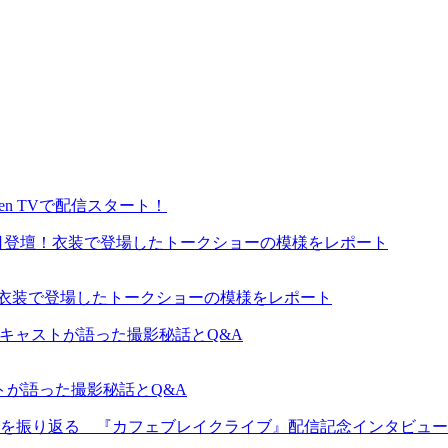
en TVで配信スタート！
が来日登壇！衣装で登場したトークショーの模様をレポート
ャストが語った撮影秘話とQ&A