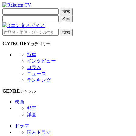
検索
検索
検索
CATEGORY
カテゴリー
特集
インタビュー
コラム
ニュース
ランキング
GENRE
ジャンル
映画
邦画
洋画
ドラマ
国内ドラマ