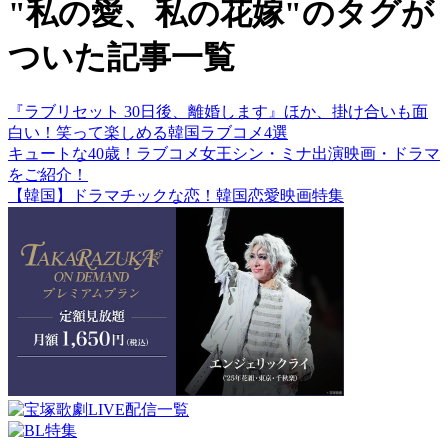
"私の愛、私の花嫁"のタグが
ついた記事一覧
『ラブリセット 30日後、離婚します』ほか、掛け合いも面
白い！笑って楽しめる韓国ラブコメ4選
キュートな40歳！ラブコメ女王シン・ミナ出演映画・ドラマ
をご紹介！
【韓国】ドラマチックな恋！韓国恋愛映画特集