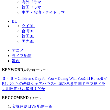
海外ドラマ
韓国ドラマ
中国・台湾・タイドラマ
BL
タイBL
台湾BL
韓国BL
国内BL
アニメ
ライブ配信
舞台
KEYWORD
人気のキーワード
３・６～Children’s Day for You～
Duang With You
Girl Rules
タイ
BL
ボクらの恋愛シェアハウス
七海ひろき
中国ドラマ
夏ドラ
マ
明日海りお
星風まどか
RECCOMEND
イチオシ
宝塚歌劇LIVE配信一覧