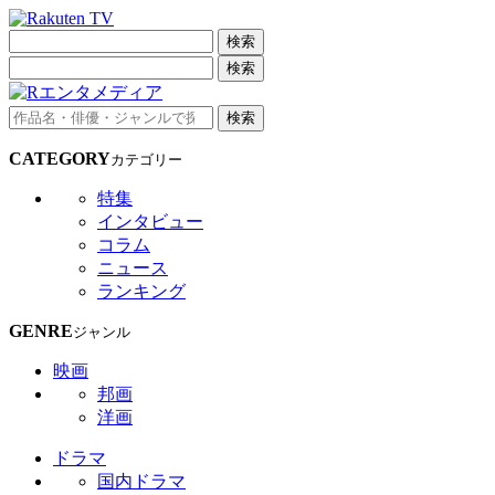
検索
検索
検索
CATEGORY
カテゴリー
特集
インタビュー
コラム
ニュース
ランキング
GENRE
ジャンル
映画
邦画
洋画
ドラマ
国内ドラマ