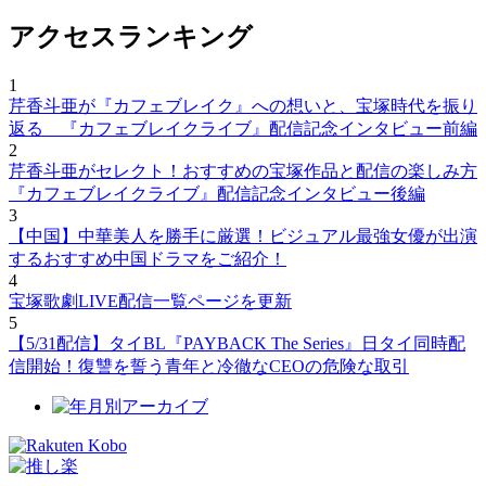
アクセスランキング
1
芹香斗亜が『カフェブレイク』への想いと、宝塚時代を振り
返る 『カフェブレイクライブ』配信記念インタビュー前編
2
芹香斗亜がセレクト！おすすめの宝塚作品と配信の楽しみ方
『カフェブレイクライブ』配信記念インタビュー後編
3
【中国】中華美人を勝手に厳選！ビジュアル最強女優が出演
するおすすめ中国ドラマをご紹介！
4
宝塚歌劇LIVE配信一覧ページを更新
5
【5/31配信】タイBL『PAYBACK The Series』日タイ同時配
信開始！復讐を誓う青年と冷徹なCEOの危険な取引